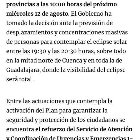
provincias a las 10:00 horas del próximo
miércoles 12 de agosto
. El Gobierno ha
tomado la decisión ante la previsión de
desplazamientos y concentraciones masivas
de personas para contemplar el eclipse solar
entre las 19:30 y las 20:30 horas, sobre todo
en la mitad norte de Cuenca y en toda la de
Guadalajara, donde la visibilidad del eclipse
Algo salió mal.
será total .
An error occurred, please try again later.
Entre las actuaciones que contempla la
activación del Plan para garantizar la
Try again
seguridad y protección de los ciudadanos se
encuentra
el refuerzo del Servicio de Atención
y Coordinación de Urgencias y Emergencias 1-