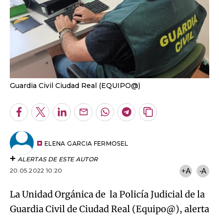
Guardia Civil Ciudad Real (EQUIPO@)
Facebook
Twitter
LinkedIn
Enviar
Whatsapp
Telegram
Copiar
por
URL
Email
del
artículo
ELENA GARCIA FERMOSEL
ALERTAS DE ESTE AUTOR
20.05.2022 10:20
+A
-A
La Unidad Orgánica de la Policía Judicial de la
Guardia Civil de Ciudad Real (Equipo@), alerta