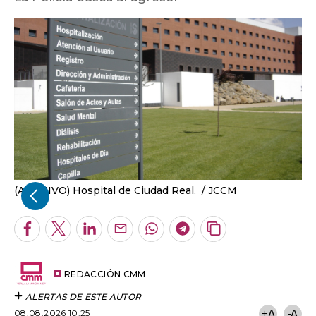
(ARCHIVO) Hospital de Ciudad Real.
JCCM
Facebook
Twitter
LinkedIn
Enviar
Whatsapp
Telegram
Copiar
por
URL
Email
del
artículo
REDACCIÓN CMM
ALERTAS DE ESTE AUTOR
08.08.2026 10:25
+A
-A