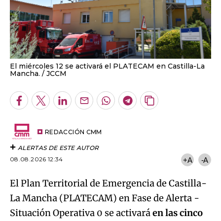
El miércoles 12 se activará el PLATECAM en Castilla-La
Mancha.
JCCM
Facebook
Twitter
LinkedIn
Enviar
Whatsapp
Telegram
Copiar
por
URL
Email
del
artículo
REDACCIÓN CMM
ALERTAS DE ESTE AUTOR
08.08.2026 12:34
+A
-A
El Plan
Territorial de Emergencia de Castilla-
La Mancha (PLATECAM) en Fase de Alerta -
Situación Operativa 0 se activará
en las cinco