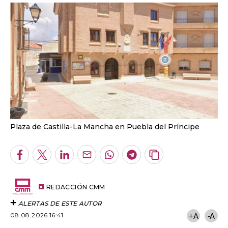
Plaza de Castilla-La Mancha en Puebla del Príncipe
Facebook
Twitter
LinkedIn
Enviar
Whatsapp
Telegram
Copiar
por
URL
Email
del
artículo
REDACCIÓN CMM
ALERTAS DE ESTE AUTOR
08.08.2026 16:41
+A
-A