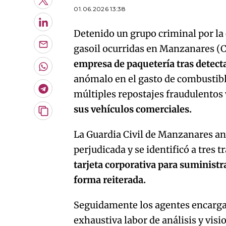
Twitter
01.06.2026 13:38
LinkedIn
Detenido un grupo criminal por la
gasoil ocurridas en Manzanares (C
Enviar
por
empresa de paquetería tras detecta
Email
Whatsapp
anómalo en el gasto de combustible
Telegram
múltiples repostajes fraudulentos 
sus vehículos comerciales.
Copiar
URL
La Guardia Civil de Manzanares a
del
artículo
perjudicada y se identificó a tres
tarjeta corporativa para suministr
forma reiterada.
Seguidamente los agentes encargad
exhaustiva labor de análisis y vis