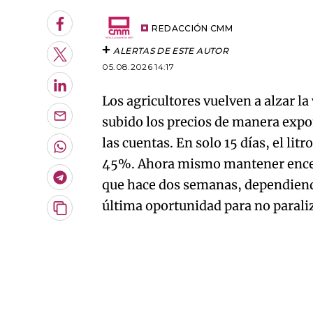
An error oc
Facebook
REDACCIÓN CMM
ALERTAS DE ESTE AUTOR
Twitter
05.08.2026 14:17
LinkedIn
Los agricultores vuelven a alzar l
subido los precios de manera expo
Enviar
por
las cuentas. En solo 15 días, el lit
Email
Whatsapp
45%. Ahora mismo mantener encend
Telegram
que hace dos semanas, dependiendo
última oportunidad para no paraliz
Copiar
URL
del
artículo