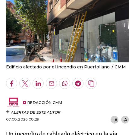
Edificio afectado por el incendio en Puertollano.
CMM
Facebook
Twitter
LinkedIn
Enviar
Whatsapp
Telegram
Copiar
por
URL
Email
del
artículo
REDACCIÓN CMM
ALERTAS DE ESTE AUTOR
07.08.2026 08:29
+A
-A
Un incendio de cableado eléctrico en la vía