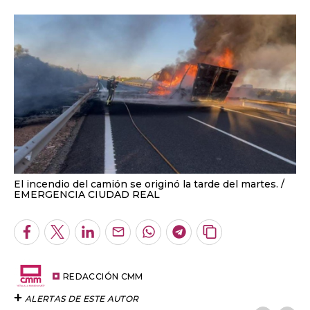
El incendio del camión se originó la tarde del martes.
EMERGENCIA CIUDAD REAL
Facebook
Twitter
LinkedIn
Enviar
Whatsapp
Telegram
Copiar
por
URL
Email
del
artículo
REDACCIÓN CMM
ALERTAS DE ESTE AUTOR