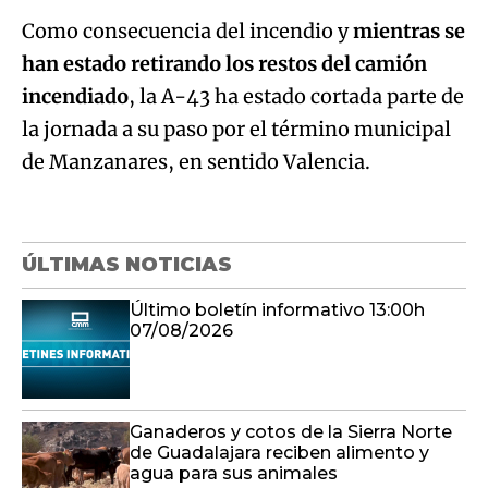
Como consecuencia del incendio y
mientras se
han estado retirando los restos del camión
incendiado
, la A-43 ha estado cortada parte de
la jornada a su paso por el término municipal
Algo salió mal.
de Manzanares, en sentido Valencia.
An error occurred, please try again later.
ÚLTIMAS NOTICIAS
Try again
Último boletín informativo 13:00h
07/08/2026
Ganaderos y cotos de la Sierra Norte
de Guadalajara reciben alimento y
agua para sus animales