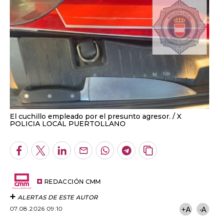
El cuchillo empleado por el presunto agresor.
X
POLICIA LOCAL PUERTOLLANO
Facebook
Twitter
LinkedIn
Enviar
Whatsapp
Telegram
Copiar
por
URL
Email
del
artículo
REDACCIÓN CMM
ALERTAS DE ESTE AUTOR
07.08.2026 09:10
+A
-A