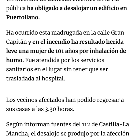
pública
ha obligado a desalojar un edificio en
Puertollano.
Ha ocurrido esta madrugada en la calle Gran
Capitán y
en el incendio ha resultado herida
leve una mujer de 101 años por inhalación de
humo.
Fue atendida por los servicios
sanitarios en el lugar sin tener que ser
Algo salió mal.
trasladada al hospital.
An error occurred, please try again later.
Los vecinos afectados han podido regresar a
sus casas a las 3.30 horas.
Try again
Según informan fuentes del 112 de Castilla-La
Mancha, el desalojo se produjo por la afección