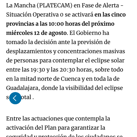
La Mancha (PLATECAM) en Fase de Alerta -
Situación Operativa 0 se activará
en las cinco
provincias a las 10:00 horas del próximo
miércoles 12 de agosto
. El Gobierno ha
tomado la decisión ante la previsión de
desplazamientos y concentraciones masivas
de personas para contemplar el eclipse solar
entre las 19:30 y las 20:30 horas, sobre todo
en la mitad norte de Cuenca y en toda la de
Guadalajara, donde la visibilidad del eclipse
Algo salió mal.
será total .
An error occurred, please try again later.
Entre las actuaciones que contempla la
activación del Plan para garantizar la
Try again
seguridad y protección de los ciudadanos se