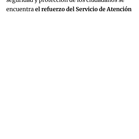
encuentra
el refuerzo del Servicio de Atención
y Coordinación de Urgencias y Emergencias 1-
1-2
de Castilla-La Mancha para la recepción
de llamadas
.
Los principales operadores de telefonía
españoles ya han anunciado que van a reforzar
la red móvil para garantizar las
comunicaciones y en Castilla-La Mancha se
movilizarán teléfonos satelitales en Cuenca,
Guadalajara y Sigüenza
para asegurar las
comunicaciones con los centros de mando.
También la Gerencia de Urgencias,
Emergencias y Transporte Sanitario (GUETS),