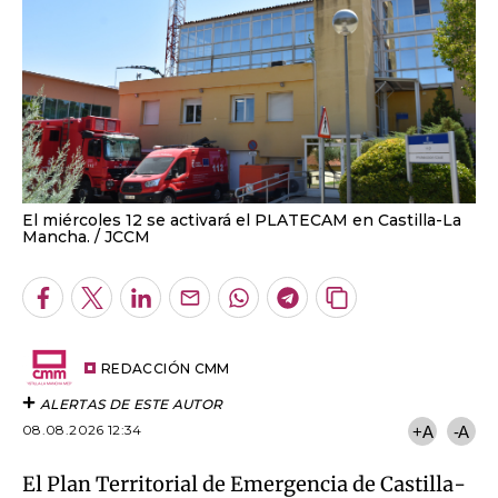
El miércoles 12 se activará el PLATECAM en Castilla-La
Mancha.
JCCM
Facebook
Twitter
LinkedIn
Enviar
Whatsapp
Telegram
Copiar
por
URL
Email
del
artículo
REDACCIÓN CMM
ALERTAS DE ESTE AUTOR
08.08.2026 12:34
+A
-A
El Plan
Territorial de Emergencia de Castilla-