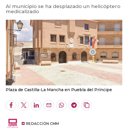
Al municipio se ha desplazado un helicóptero
medicalizado
Plaza de Castilla-La Mancha en Puebla del Príncipe
Facebook
Twitter
LinkedIn
Enviar
Whatsapp
Telegram
Copiar
por
URL
Email
del
artículo
REDACCIÓN CMM