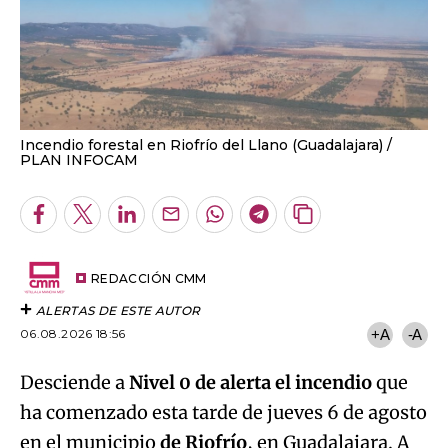
Incendio forestal en Riofrío del Llano (Guadalajara)
PLAN INFOCAM
Facebook
Twitter
LinkedIn
Enviar
Whatsapp
Telegram
Copiar
por
URL
Email
del
artículo
REDACCIÓN CMM
ALERTAS DE ESTE AUTOR
06.08.2026 18:56
+A
-A
Desciende a
Nivel 0 de alerta el incendio
que
ha comenzado esta tarde de jueves 6 de agosto
en el municipio
de Riofrío
, en Guadalajara. A