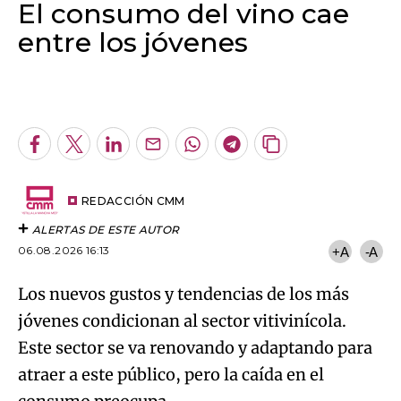
El consumo del vino cae
entre los jóvenes
Algo salió mal.
An error occurred, please try again later.
Facebook
Twitter
LinkedIn
Enviar
Whatsapp
Telegram
Copiar
por
URL
Try again
Email
del
artículo
REDACCIÓN CMM
ALERTAS DE ESTE AUTOR
06.08.2026 16:13
+A
-A
Los nuevos gustos y tendencias de los más
jóvenes condicionan al sector vitivinícola.
Este sector se va renovando y adaptando para
atraer a este público, pero la caída en el