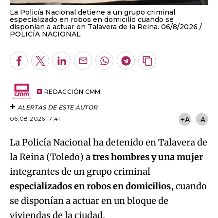
La Policía Nacional detiene a un grupo criminal
especializado en robos en domicilio cuando se
disponían a actuar en Talavera de la Reina. 06/8/2026
POLICÍA NACIONAL
Facebook
Twitter
LinkedIn
Enviar
Whatsapp
Telegram
Copiar
por
URL
Email
del
artículo
REDACCIÓN CMM
ALERTAS DE ESTE AUTOR
06.08.2026 17:41
+A
-A
La Policía Nacional ha detenido en Talavera de
la Reina (Toledo) a
tres hombres y una mujer
integrantes de un grupo criminal
especializados en robos en domicilios
, cuando
se disponían a actuar en un bloque de
viviendas de la ciudad.