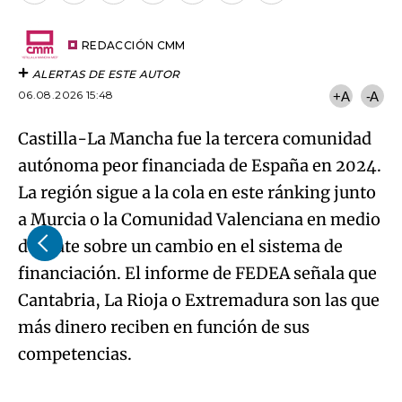
por
URL
Try again
Email
del
artículo
REDACCIÓN CMM
ALERTAS DE ESTE AUTOR
06.08.2026 15:48
+A
-A
Castilla-La Mancha fue la tercera comunidad
autónoma peor financiada de España en 2024.
La región sigue a la cola en este ránking junto
a Murcia o la Comunidad Valenciana en medio
del bate sobre un cambio en el sistema de
financiación. El informe de FEDEA señala que
Cantabria, La Rioja o Extremadura son las que
más dinero reciben en función de sus
competencias.