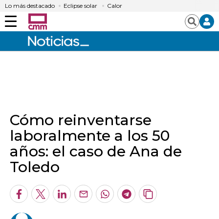
Lo más destacado
Eclipse solar
Calor
Menú
Buscar
Cómo reinventarse
laboralmente a los 50
años: el caso de Ana de
Toledo
Facebook
Twitter
LinkedIn
Enviar
Whatsapp
Telegram
Copiar
por
URL
Email
del