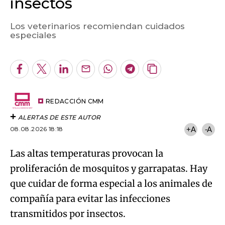
insectos
Los veterinarios recomiendan cuidados
Algo salió mal.
especiales
An error occurred, please try again later.
Facebook
Twitter
LinkedIn
Enviar
Whatsapp
Telegram
Copiar
por
URL
Try again
Email
del
artículo
REDACCIÓN CMM
ALERTAS DE ESTE AUTOR
08.08.2026 18:18
+A
-A
Las altas temperaturas provocan la
proliferación de mosquitos y garrapatas. Hay
que cuidar de forma especial a los animales de
compañía para evitar las infecciones
transmitidos por insectos.