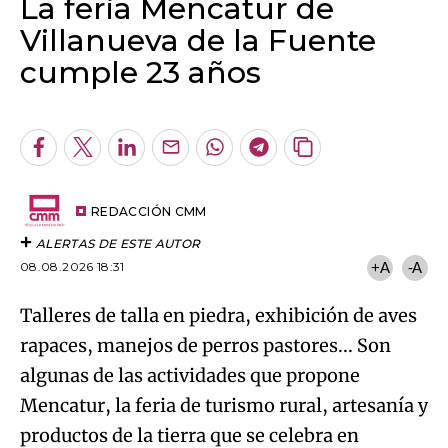
La feria Mencatur de
Villanueva de la Fuente
cumple 23 años
Algo salió mal.
An error occurred, please try again later.
Facebook
Twitter
LinkedIn
Enviar
Whatsapp
Telegram
Copiar
por
URL
Try again
Email
del
artículo
REDACCIÓN CMM
ALERTAS DE ESTE AUTOR
08.08.2026 18:31
+A
-A
Talleres de talla en piedra, exhibición de aves
rapaces, manejos de perros pastores... Son
algunas de las actividades que propone
Mencatur, la feria de turismo rural, artesanía y
productos de la tierra que se celebra en