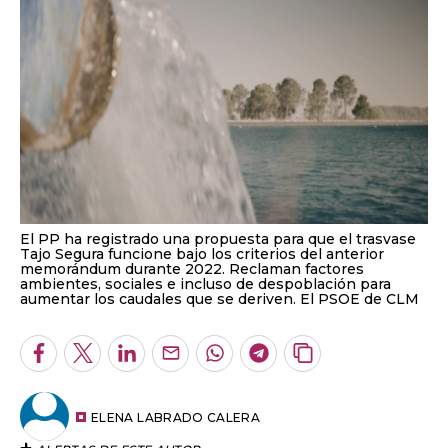
El PP ha registrado una propuesta para que el trasvase
Tajo Segura funcione bajo los criterios del anterior
memorándum durante 2022. Reclaman factores
ambientes, sociales e incluso de despoblación para
aumentar los caudales que se deriven. El PSOE de CLM
Facebook
Twitter
LinkedIn
Enviar
Whatsapp
Telegram
Copiar
por
URL
Email
del
artículo
ELENA LABRADO CALERA