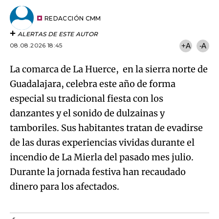
por
URL
Try again
Email
del
artículo
REDACCIÓN CMM
ALERTAS DE ESTE AUTOR
08.08.2026 18:45
+A
-A
La comarca de La Huerce, en la sierra norte de
Guadalajara, celebra este año de forma
especial su tradicional fiesta con los
danzantes y el sonido de dulzainas y
tamboriles. Sus habitantes tratan de evadirse
de las duras experiencias vividas durante el
incendio de La Mierla del pasado mes julio.
Durante la jornada festiva han recaudado
dinero para los afectados.