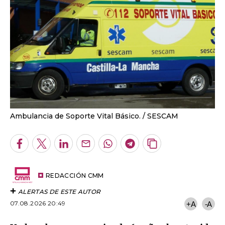
Ambulancia de Soporte Vital Básico.
SESCAM
Facebook
Twitter
LinkedIn
Enviar
Whatsapp
Telegram
Copiar
por
URL
Email
del
artículo
REDACCIÓN CMM
ALERTAS DE ESTE AUTOR
07.08.2026 20:49
+A
-A