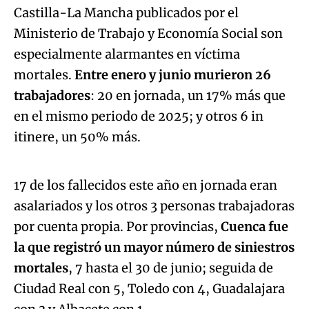
Castilla-La Mancha publicados por el
Ministerio de Trabajo y Economía Social son
especialmente alarmantes en víctima
mortales.
Entre enero y junio murieron 26
trabajadores
: 20 en jornada, un 17% más que
en el mismo periodo de 2025; y otros 6 in
Algo salió mal.
itinere, un 50% más.
An error occurred, please try again later.
17 de los fallecidos este año en jornada eran
asalariados y los otros 3 personas trabajadoras
Try again
por cuenta propia. Por provincias,
Cuenca fue
la que registró un mayor número de siniestros
mortales
, 7 hasta el 30 de junio; seguida de
Ciudad Real con 5, Toledo con 4, Guadalajara