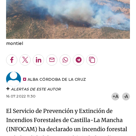
montiel
Facebook
Twitter
LinkedIn
Enviar
Whatsapp
Telegram
Copiar
por
URL
Email
del
artículo
ALBA CÓRDOBA DE LA CRUZ
ALERTAS DE ESTE AUTOR
16.07.2022 11:30
+A
-A
El Servicio de Prevención y Extinción de
Incendios Forestales de Castilla-La Mancha
(INFOCAM) ha declarado un incendio forestal