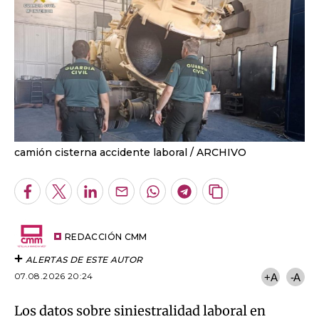
camión cisterna accidente laboral
ARCHIVO
Facebook
Twitter
LinkedIn
Enviar
Whatsapp
Telegram
Copiar
por
URL
Email
del
artículo
REDACCIÓN CMM
ALERTAS DE ESTE AUTOR
07.08.2026 20:24
+A
-A
Los datos sobre siniestralidad laboral en