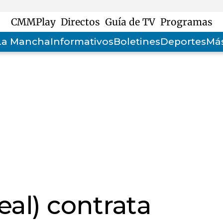
CMMPlay
Directos
Guía de TV
Programas
-La Mancha
Informativos
Boletines
Deportes
Más
eal) contrata