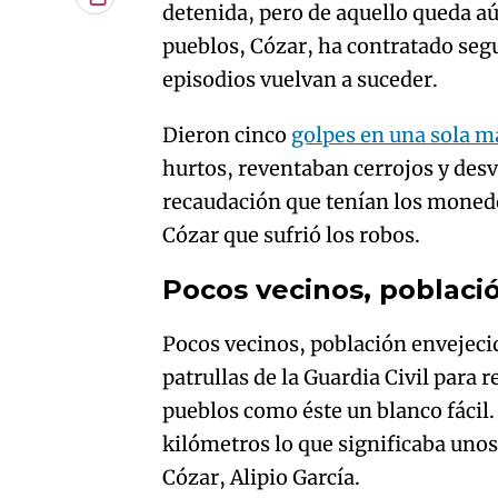
Copiar
detenida, pero de aquello queda aú
URL
pueblos, Cózar, ha contratado segu
del
artículo
episodios vuelvan a suceder.
Dieron cinco
golpes en una sola 
hurtos, reventaban cerrojos y des
recaudación que tenían los monede
Cózar que sufrió los robos.
Pocos vecinos, poblaci
Pocos vecinos, población envejecida
patrullas de la Guardia Civil para 
pueblos como éste un blanco fácil.
kilómetros lo que significaba unos
Cózar, Alipio García.