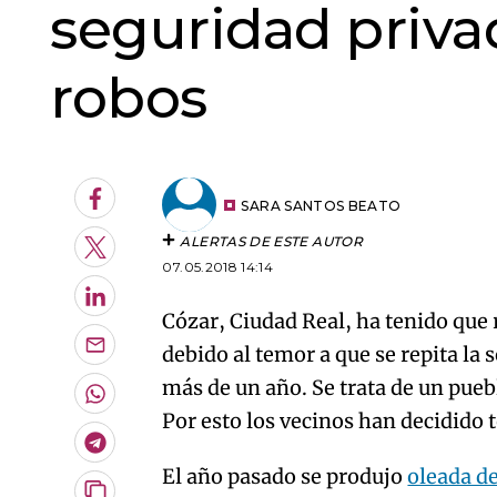
seguridad priva
robos
Facebook
SARA SANTOS BEATO
ALERTAS DE ESTE AUTOR
Twitter
07.05.2018 14:14
LinkedIn
Cózar, Ciudad Real, ha tenido que 
debido al temor a que se repita la 
Enviar
por
más de un año. Se trata de un pueb
Email
Whatsapp
Por esto los vecinos han decidido
Telegram
El año pasado se produjo
oleada d