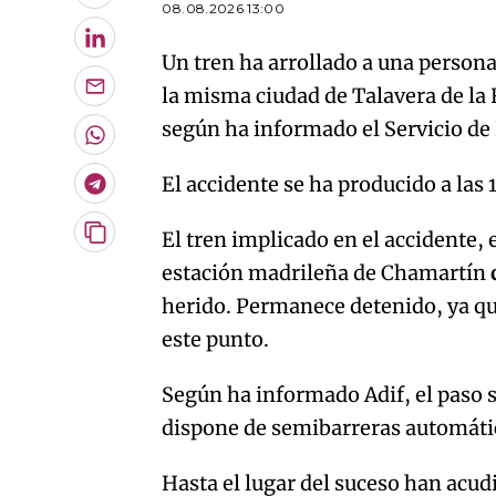
08.08.2026 13:00
LinkedIn
Un tren ha arrollado a una person
la misma ciudad de Talavera de la R
Enviar
por
según ha informado el Servicio d
Email
Whatsapp
El accidente se ha producido a las
Telegram
El tren implicado en el accidente, 
Copiar
URL
estación madrileña de Chamartín
del
artículo
herido. Permanece detenido, ya qu
este punto.
Según ha informado Adif, el paso s
dispone de semibarreras automáti
Hasta el lugar del suceso han acud