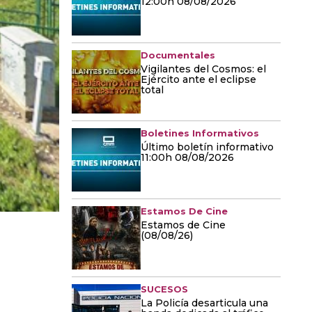
12:00h 08/08/2026
Documentales
Vigilantes del Cosmos: el
Ejército ante el eclipse
total
Boletines Informativos
Último boletín informativo
11:00h 08/08/2026
Estamos De Cine
Estamos de Cine
(08/08/26)
SUCESOS
La Policía desarticula una