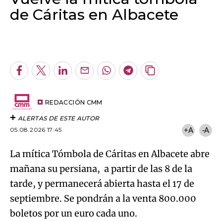
de Cáritas en Albacete
Algo salió mal.
An error occurred, please try again later.
Facebook
Twitter
LinkedIn
Enviar
Whatsapp
Telegram
Copiar
por
URL
Try again
Email
del
artículo
REDACCIÓN CMM
ALERTAS DE ESTE AUTOR
05.08.2026 17:45
+A
-A
La mítica Tómbola de Cáritas en Albacete abre
mañana su persiana, a partir de las 8 de la
tarde, y permanecerá abierta hasta el 17 de
septiembre. Se pondrán a la venta 800.000
boletos por un euro cada uno.