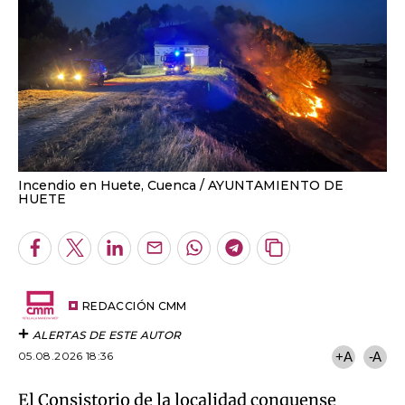
Incendio en Huete, Cuenca
AYUNTAMIENTO DE
HUETE
Facebook
Twitter
LinkedIn
Enviar
Whatsapp
Telegram
Copiar
por
URL
Email
del
artículo
REDACCIÓN CMM
ALERTAS DE ESTE AUTOR
05.08.2026 18:36
+A
-A
El Consistorio de la localidad conquense