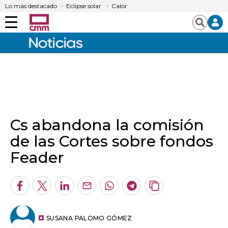
Lo más destacado
Eclipse solar
Calor
Menú
Buscar
Cs abandona la comisión
de las Cortes sobre fondos
Feader
Facebook
Twitter
LinkedIn
Enviar
Whatsapp
Telegram
Copiar
por
URL
Email
del
artículo
SUSANA PALOMO GÓMEZ