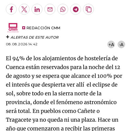
Facebook
Twitter
LinkedIn
Enviar
Whatsapp
Telegram
Copiar
por
URL
Try again
Email
del
artículo
REDACCIÓN CMM
ALERTAS DE ESTE AUTOR
08.08.2026 14:42
+A
-A
El 94% de los alojamientos de hostelería de
Cuenca están reservados para la noche del 12
de agosto y se espera que alcance el 100% por
el interés que despierta ver allí el eclipse de
sol, sobre todo en la sierra norte de la
provincia, donde el fenómeno astronómico
será total. En pueblos como Cañete o
Tragacete ya no queda ni una plaza. Hace un
año que comenzaron a recibir las primeras