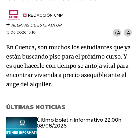
por
URL
Try again
Email
del
artículo
REDACCIÓN CMM
ALERTAS DE ESTE AUTOR
15.06.2026 15:10
+A
-A
En Cuenca, son muchos los estudiantes que ya
están buscando piso para el próximo curso. Y
es que hacerlo con tiempo se antoja vital para
encontrar vivienda a precio asequible ante el
auge del alquiler.
ÚLTIMAS NOTICIAS
Último boletín informativo 22:00h
08/08/2026