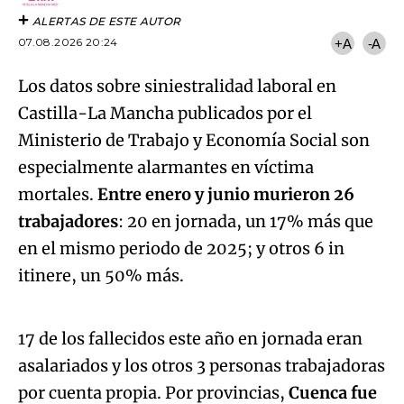
ALERTAS DE ESTE AUTOR
07.08.2026 20:24
+A
-A
Los datos sobre siniestralidad laboral en
Castilla-La Mancha publicados por el
Ministerio de Trabajo y Economía Social son
especialmente alarmantes en víctima
mortales.
Entre enero y junio murieron 26
trabajadores
: 20 en jornada, un 17% más que
en el mismo periodo de 2025; y otros 6 in
Algo salió mal.
itinere, un 50% más.
An error occurred, please try again later.
17 de los fallecidos este año en jornada eran
asalariados y los otros 3 personas trabajadoras
Try again
por cuenta propia. Por provincias,
Cuenca fue