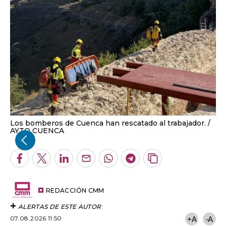
Los bomberos de Cuenca han rescatado al trabajador.
AYTO CUENCA
Facebook
Twitter
LinkedIn
Enviar
Whatsapp
Telegram
Copiar
por
URL
Email
del
artículo
REDACCIÓN CMM
ALERTAS DE ESTE AUTOR
07.08.2026 11:50
+A
-A