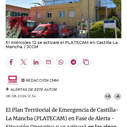
El miércoles 12 se activará el PLATECAM en Castilla-La
Mancha.
JCCM
Facebook
Twitter
LinkedIn
Enviar
Whatsapp
Telegram
Copiar
por
URL
Email
del
artículo
REDACCIÓN CMM
ALERTAS DE ESTE AUTOR
08.08.2026 12:34
+A
-A
El Plan
Territorial de Emergencia de Castilla-
La Mancha (PLATECAM) en Fase de Alerta -
Situación Operativa 0 se activará
en las cinco