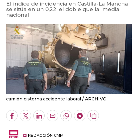
El índice de incidencia en Castilla-La Mancha
se sitúa en un 0,22, el doble que la media
nacional
camión cisterna accidente laboral
ARCHIVO
Facebook
Twitter
LinkedIn
Enviar
Whatsapp
Telegram
Copiar
por
URL
Email
del
artículo
REDACCIÓN CMM