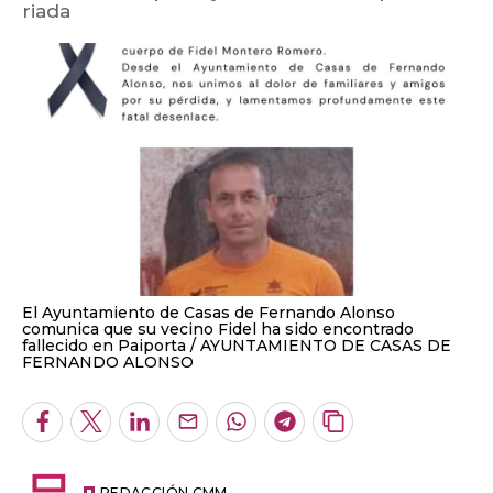
riada
El Ayuntamiento de Casas de Fernando Alonso
comunica que su vecino Fidel ha sido encontrado
fallecido en Paiporta
AYUNTAMIENTO DE CASAS DE
FERNANDO ALONSO
Facebook
Twitter
LinkedIn
Enviar
Whatsapp
Telegram
Copiar
por
URL
Email
del
REDACCIÓN CMM