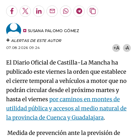
Facebook
Twitter
LinkedIn
Enviar
Whatsapp
Telegram
Copiar
por
URL
Email
del
artículo
SUSANA PALOMO GÓMEZ
ALERTAS DE ESTE AUTOR
07.08.2026 09:24
+A
-A
El Diario Oficial de Castilla-La Mancha ha
publicado este viernes la orden que establece
el cierre temporal a vehículos a motor que no
podrán circular desde el próximo martes y
hasta el viernes
por caminos en montes de
utilidad pública y accesos al medio natural de
la provincia de Cuenca y Guadalajara
.
Medida de prevención ante la previsión de