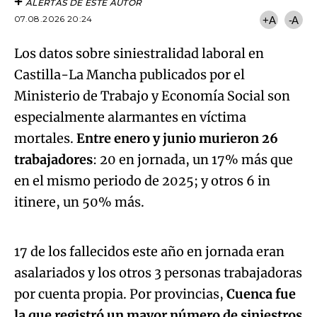
ALERTAS DE ESTE AUTOR
07.08.2026 20:24
+A
-A
Los datos sobre siniestralidad laboral en
Castilla-La Mancha publicados por el
Ministerio de Trabajo y Economía Social son
especialmente alarmantes en víctima
mortales.
Entre enero y junio murieron 26
trabajadores
: 20 en jornada, un 17% más que
en el mismo periodo de 2025; y otros 6 in
Algo salió mal.
itinere, un 50% más.
An error occurred, please try again later.
17 de los fallecidos este año en jornada eran
asalariados y los otros 3 personas trabajadoras
Try again
por cuenta propia. Por provincias,
Cuenca fue
la que registró un mayor número de siniestros