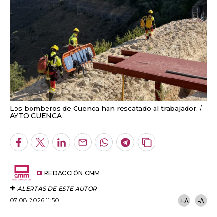
Los bomberos de Cuenca han rescatado al trabajador.
AYTO CUENCA
Facebook
Twitter
LinkedIn
Enviar
Whatsapp
Telegram
Copiar
por
URL
Email
del
artículo
REDACCIÓN CMM
ALERTAS DE ESTE AUTOR
07.08.2026 11:50
+A
-A