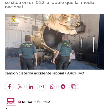
se sitúa en un 0,22, el doble que la media
nacional
camión cisterna accidente laboral
ARCHIVO
Facebook
Twitter
LinkedIn
Enviar
Whatsapp
Telegram
Copiar
por
URL
Email
del
artículo
REDACCIÓN CMM