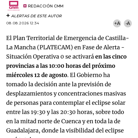
Email
del
artículo
REDACCIÓN CMM
ALERTAS DE ESTE AUTOR
08.08.2026 12:34
+A
-A
El Plan
Territorial de Emergencia de Castilla-
La Mancha (PLATECAM) en Fase de Alerta -
Situación Operativa 0 se activará
en las cinco
provincias a las 10:00 horas del próximo
miércoles 12 de agosto
. El Gobierno ha
tomado la decisión ante la previsión de
desplazamientos y concentraciones masivas
de personas para contemplar el eclipse solar
entre las 19:30 y las 20:30 horas, sobre todo
en la mitad norte de Cuenca y en toda la de
Guadalajara, donde la visibilidad del eclipse
Algo salió mal.