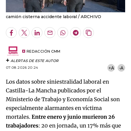
camión cisterna accidente laboral
ARCHIVO
Facebook
Twitter
LinkedIn
Enviar
Whatsapp
Telegram
Copiar
por
URL
Email
del
artículo
REDACCIÓN CMM
ALERTAS DE ESTE AUTOR
07.08.2026 20:24
+A
-A
Los datos sobre siniestralidad laboral en
Castilla-La Mancha publicados por el
Ministerio de Trabajo y Economía Social son
especialmente alarmantes en víctima
mortales.
Entre enero y junio murieron 26
trabajadores
: 20 en jornada, un 17% más que