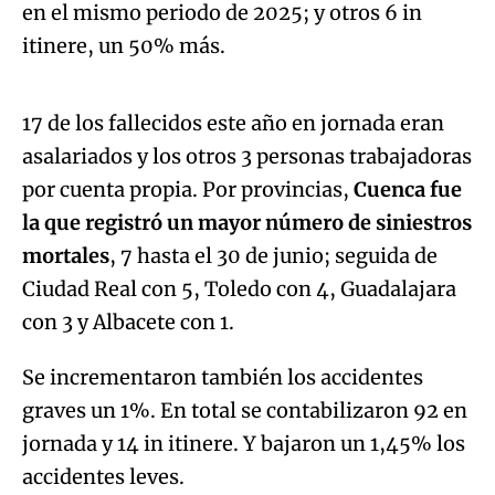
en el mismo periodo de 2025; y otros 6 in
Algo salió mal.
itinere, un 50% más.
An error occurred, please try again later.
17 de los fallecidos este año en jornada eran
asalariados y los otros 3 personas trabajadoras
Try again
por cuenta propia. Por provincias,
Cuenca fue
la que registró un mayor número de siniestros
mortales
, 7 hasta el 30 de junio; seguida de
Ciudad Real con 5, Toledo con 4, Guadalajara
con 3 y Albacete con 1.
Se incrementaron también los accidentes
graves un 1%. En total se contabilizaron 92 en
jornada y 14 in itinere. Y bajaron un 1,45% los
accidentes leves.