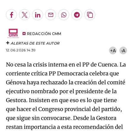
Facebook
Twitter
LinkedIn
Enviar
Whatsapp
Telegram
Copiar
por
URL
Try again
Email
del
artículo
REDACCIÓN CMM
ALERTAS DE ESTE AUTOR
12.06.2026 14:39
+A
-A
No cesa la crisis interna en el PP de Cuenca. La
corriente crítica PP Democracia celebra que
Génova haya rechazado la creación del comité
ejecutivo nombrado por el presidente de la
Gestora. Insisten en que eso es lo que tiene
que hacer el Congreso provincial del partido,
que sigue sin convocarse. Desde la Gestora
restan importancia a esta recomendación del