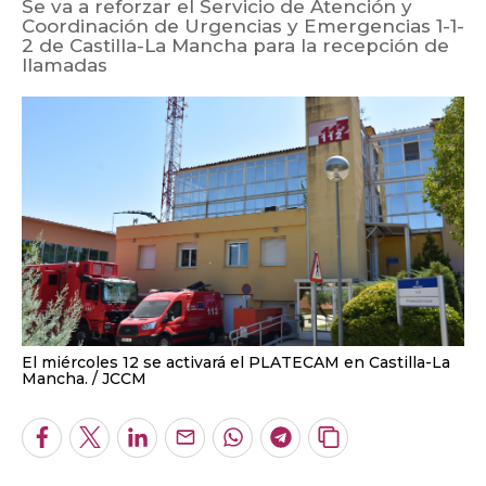
Se va a reforzar el Servicio de Atención y
Coordinación de Urgencias y Emergencias 1-1-
2 de Castilla-La Mancha para la recepción de
llamadas
El miércoles 12 se activará el PLATECAM en Castilla-La
Mancha.
JCCM
Facebook
Twitter
LinkedIn
Enviar
Whatsapp
Telegram
Copiar
por
URL