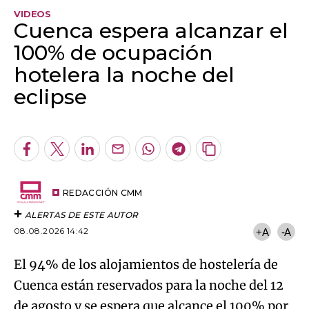
VIDEOS
Cuenca espera alcanzar el
100% de ocupación
hotelera la noche del
eclipse
Algo salió mal.
An error occurred, please try again later.
Facebook
Twitter
LinkedIn
Enviar
Whatsapp
Telegram
Copiar
por
URL
Try again
Email
del
artículo
REDACCIÓN CMM
ALERTAS DE ESTE AUTOR
08.08.2026 14:42
+A
-A
El 94% de los alojamientos de hostelería de
Cuenca están reservados para la noche del 12
de agosto y se espera que alcance el 100% por