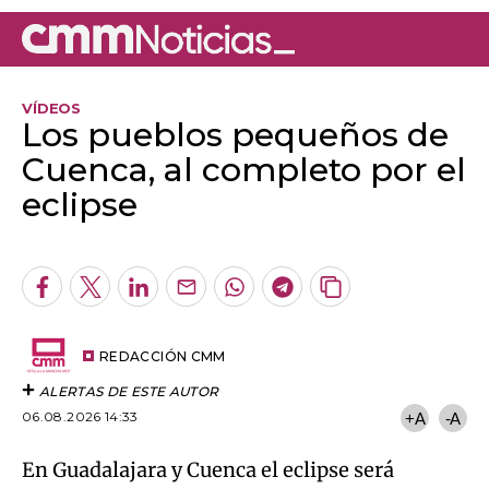
Los pueblos pequeños de
Cuenca, al completo por el
eclipse
Algo salió mal.
An error occurred, please try again later.
Facebook
Twitter
LinkedIn
Enviar
Whatsapp
Telegram
Copiar
por
URL
Try again
Email
del
artículo
REDACCIÓN CMM
ALERTAS DE ESTE AUTOR
06.08.2026 14:33
+A
-A
En Guadalajara y Cuenca el eclipse será
completo y por eso, este fenómeno se traduce
en todo un espaldarazo económico para zonas
como la serranía conquense. En Tragacete,