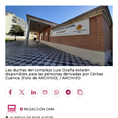
Las duchas del complejo Luis Ocaña estarán
disponibles para las personas derivadas por Cáritas
Cuenca. (Foto de ARCHIVO)
ARCHIVO
Facebook
Twitter
LinkedIn
Enviar
Whatsapp
Telegram
Copiar
por
URL
Email
del
artículo
REDACCIÓN CMM
ALERTAS DE ESTE AUTOR
18.07.2024 12:14
+A
-A
El Ayuntamiento de Cuenca y Cáritas han