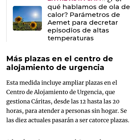
temperaturas
Más plazas en el centro de
alojamiento de urgencia
Esta medida incluye ampliar plazas en el
Centro de Alojamiento de Urgencia, que
gestiona Cáritas, desde las 12 hasta las 20
horas, para atender a personas sin hogar. Se
Algo salió mal.
las diez actuales pasarán a ser catorce plazas.
An error occurred, please try again later.
Además, quienes vayan al Centro durante esas
horas
recibirán también un kit con alimentos
Try again
y bebidas.