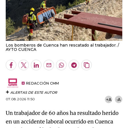
Los bomberos de Cuenca han rescatado al trabajador.
AYTO CUENCA
Facebook
Twitter
LinkedIn
Enviar
Whatsapp
Telegram
Copiar
por
URL
Email
del
artículo
REDACCIÓN CMM
ALERTAS DE ESTE AUTOR
07.08.2026 11:50
+A
-A
Un trabajador de 60 años ha resultado herido
en un accidente laboral ocurrido en Cuenca
capital.
Ha caído desde una altura de unos 2,5
metros mientras se encontraba trabajando en
las obras de restauración y consolidación de la
muralla
del Arco de Bezudo.