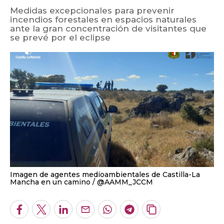
Imagen de agentes medioambientales de Castilla-La
Mancha en un camino
@AAMM_JCCM
Facebook
Twitter
LinkedIn
Enviar
Whatsapp
Telegram
Copiar
por
URL
Email
del
artículo
SUSANA PALOMO GÓMEZ
ALERTAS DE ESTE AUTOR
07.08.2026 09:24
+A
-A