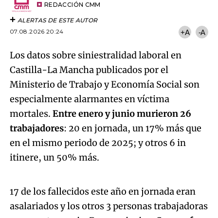
artículo
REDACCIÓN CMM
ALERTAS DE ESTE AUTOR
07.08.2026 20:24
+A
-A
Los datos sobre siniestralidad laboral en
Castilla-La Mancha publicados por el
Ministerio de Trabajo y Economía Social son
especialmente alarmantes en víctima
mortales.
Entre enero y junio murieron 26
trabajadores
: 20 en jornada, un 17% más que
en el mismo periodo de 2025; y otros 6 in
Algo salió mal.
itinere, un 50% más.
An error occurred, please try again later.
17 de los fallecidos este año en jornada eran
asalariados y los otros 3 personas trabajadoras
Try again