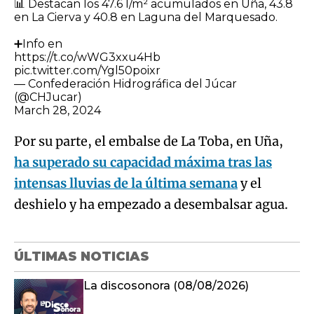
📊 Destacan los 47.6 l/m² acumulados en Uña, 43.8
en La Cierva y 40.8 en Laguna del Marquesado.
➕Info en
https://t.co/wWG3xxu4Hb
pic.twitter.com/Ygl50poixr
— Confederación Hidrográfica del Júcar
(@CHJucar)
March 28, 2024
Por su parte, el embalse de La Toba, en Uña,
ha superado su capacidad máxima tras las
intensas lluvias de la última semana
y el
deshielo y ha empezado a desembalsar agua.
ÚLTIMAS NOTICIAS
La discosonora (08/08/2026)