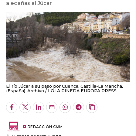
aledañas al Júcar
El río Júcar a su paso por Cuenca, Castilla-La Mancha,
(España). Archivo
LOLA PINEDA EUROPA PRESS
Facebook
Twitter
LinkedIn
Enviar
Whatsapp
Telegram
Copiar
por
URL
Email
del
artículo
REDACCIÓN CMM