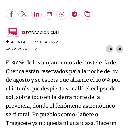
Facebook
Twitter
LinkedIn
Enviar
Whatsapp
Telegram
Copiar
por
URL
Try again
Email
del
artículo
REDACCIÓN CMM
ALERTAS DE ESTE AUTOR
08.08.2026 14:42
+A
-A
El 94% de los alojamientos de hostelería de
Cuenca están reservados para la noche del 12
de agosto y se espera que alcance el 100% por
el interés que despierta ver allí el eclipse de
sol, sobre todo en la sierra norte de la
provincia, donde el fenómeno astronómico
será total. En pueblos como Cañete o
Tragacete ya no queda ni una plaza. Hace un