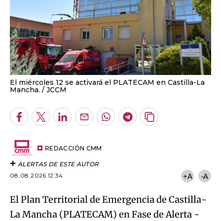
El miércoles 12 se activará el PLATECAM en Castilla-La
Mancha.
JCCM
Facebook
Twitter
LinkedIn
Enviar
Whatsapp
Telegram
Copiar
por
URL
Email
del
artículo
REDACCIÓN CMM
ALERTAS DE ESTE AUTOR
08.08.2026 12:34
+A
-A
El Plan
Territorial de Emergencia de Castilla-
La Mancha (PLATECAM) en Fase de Alerta -