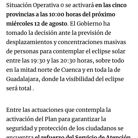
Situación Operativa 0 se activará
en las cinco
provincias a las 10:00 horas del próximo
miércoles 12 de agosto
. El Gobierno ha
tomado la decisión ante la previsión de
desplazamientos y concentraciones masivas
de personas para contemplar el eclipse solar
entre las 19:30 y las 20:30 horas, sobre todo
en la mitad norte de Cuenca y en toda la de
Guadalajara, donde la visibilidad del eclipse
Algo salió mal.
será total .
An error occurred, please try again later.
Entre las actuaciones que contempla la
activación del Plan para garantizar la
Try again
seguridad y protección de los ciudadanos se
encuentra
el refuerzo del Servicio de Atención