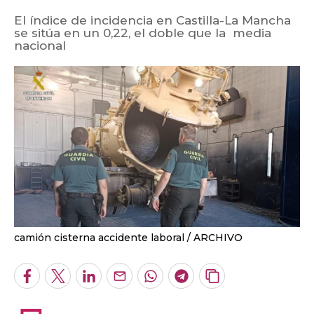
El índice de incidencia en Castilla-La Mancha
se sitúa en un 0,22, el doble que la media
nacional
camión cisterna accidente laboral
ARCHIVO
Facebook
Twitter
LinkedIn
Enviar
Whatsapp
Telegram
Copiar
por
URL
Email
del