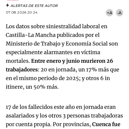
ALERTAS DE ESTE AUTOR
07.08.2026 20:24
+A
-A
Los datos sobre siniestralidad laboral en
Castilla-La Mancha publicados por el
Ministerio de Trabajo y Economía Social son
especialmente alarmantes en víctima
mortales.
Entre enero y junio murieron 26
trabajadores
: 20 en jornada, un 17% más que
en el mismo periodo de 2025; y otros 6 in
Algo salió mal.
itinere, un 50% más.
An error occurred, please try again later.
17 de los fallecidos este año en jornada eran
asalariados y los otros 3 personas trabajadoras
Try again
por cuenta propia. Por provincias,
Cuenca fue