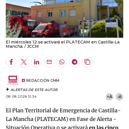
El miércoles 12 se activará el PLATECAM en Castilla-La
Mancha.
JCCM
Facebook
Twitter
LinkedIn
Enviar
Whatsapp
Telegram
Copiar
por
URL
Email
del
artículo
REDACCIÓN CMM
ALERTAS DE ESTE AUTOR
08.08.2026 12:34
+A
-A
El Plan
Territorial de Emergencia de Castilla-
La Mancha (PLATECAM) en Fase de Alerta -
Situación Operativa 0 se activará
en las cinco