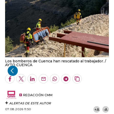
Los bomberos de Cuenca han rescatado al trabajador.
AYTO CUENCA
Facebook
Twitter
LinkedIn
Enviar
Whatsapp
Telegram
Copiar
por
URL
Email
del
artículo
REDACCIÓN CMM
ALERTAS DE ESTE AUTOR
07.08.2026 11:50
+A
-A