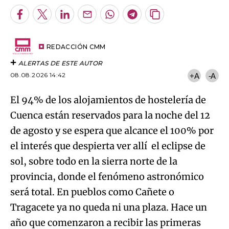
Facebook
Twitter
LinkedIn
Enviar
Whatsapp
Telegram
Copiar
por
URL
Try again
Email
del
artículo
REDACCIÓN CMM
ALERTAS DE ESTE AUTOR
08.08.2026 14:42
+A
-A
El 94% de los alojamientos de hostelería de
Cuenca están reservados para la noche del 12
de agosto y se espera que alcance el 100% por
el interés que despierta ver allí el eclipse de
sol, sobre todo en la sierra norte de la
provincia, donde el fenómeno astronómico
será total. En pueblos como Cañete o
Tragacete ya no queda ni una plaza. Hace un
año que comenzaron a recibir las primeras