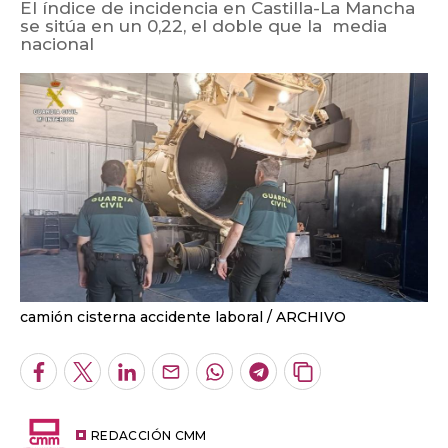
El índice de incidencia en Castilla-La Mancha
se sitúa en un 0,22, el doble que la media
nacional
camión cisterna accidente laboral
ARCHIVO
Facebook
Twitter
LinkedIn
Enviar
Whatsapp
Telegram
Copiar
por
URL
Email
del
artículo
REDACCIÓN CMM