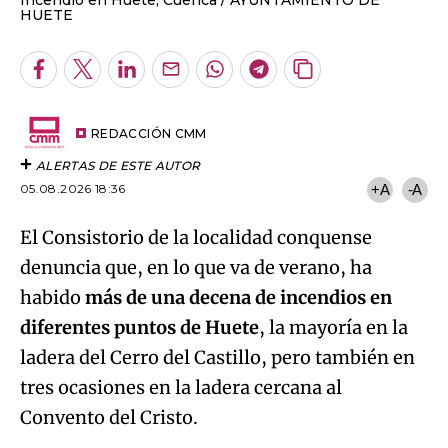
HUETE
Facebook
Twitter
LinkedIn
Enviar
Whatsapp
Telegram
Copiar
por
URL
Email
del
artículo
REDACCIÓN CMM
ALERTAS DE ESTE AUTOR
05.08.2026 18:36
+A
-A
El Consistorio de la localidad conquense
denuncia que, en lo que va de verano, ha
habido
más de una decena de incendios en
diferentes puntos de Huete
, la mayoría en la
ladera del Cerro del Castillo, pero también en
tres ocasiones en la ladera cercana al
Convento del Cristo.