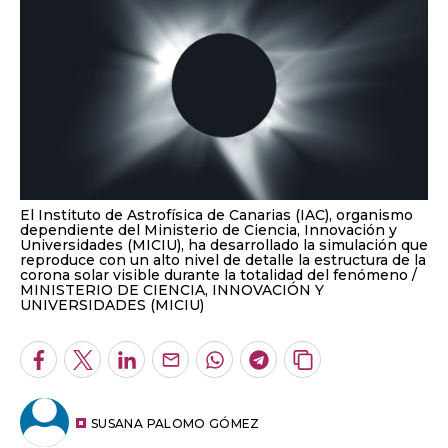
El Instituto de Astrofísica de Canarias (IAC), organismo
dependiente del Ministerio de Ciencia, Innovación y
Universidades (MICIU), ha desarrollado la simulación que
reproduce con un alto nivel de detalle la estructura de la
corona solar visible durante la totalidad del fenómeno
MINISTERIO DE CIENCIA, INNOVACIÓN Y
UNIVERSIDADES (MICIU)
Facebook
Twitter
LinkedIn
Enviar
Whatsapp
Telegram
Copiar
por
URL
Email
del
artículo
SUSANA PALOMO GÓMEZ