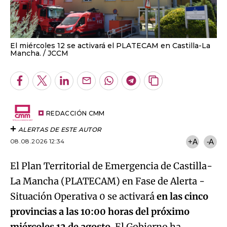
El miércoles 12 se activará el PLATECAM en Castilla-La
Mancha.
JCCM
Facebook
Twitter
LinkedIn
Enviar
Whatsapp
Telegram
Copiar
por
URL
Email
del
artículo
REDACCIÓN CMM
ALERTAS DE ESTE AUTOR
08.08.2026 12:34
+A
-A
El Plan
Territorial de Emergencia de Castilla-
La Mancha (PLATECAM) en Fase de Alerta -
Situación Operativa 0 se activará
en las cinco
provincias a las 10:00 horas del próximo
miércoles 12 de agosto
. El Gobierno ha