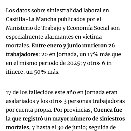
Los datos sobre siniestralidad laboral en
Castilla-La Mancha publicados por el
Ministerio de Trabajo y Economía Social son
especialmente alarmantes en víctima
mortales.
Entre enero y junio murieron 26
trabajadores
: 20 en jornada, un 17% más que
en el mismo periodo de 2025; y otros 6 in
Algo salió mal.
itinere, un 50% más.
An error occurred, please try again later.
17 de los fallecidos este año en jornada eran
asalariados y los otros 3 personas trabajadoras
Try again
por cuenta propia. Por provincias,
Cuenca fue
la que registró un mayor número de siniestros
mortales
, 7 hasta el 30 de junio; seguida de