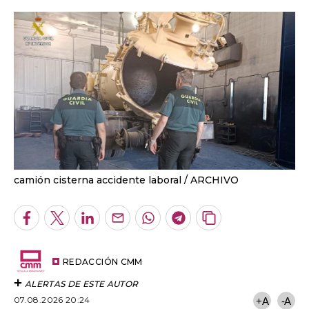
camión cisterna accidente laboral
ARCHIVO
Facebook
Twitter
LinkedIn
Enviar
Whatsapp
Telegram
Copiar
por
URL
Email
del
artículo
REDACCIÓN CMM
ALERTAS DE ESTE AUTOR
07.08.2026 20:24
+A
-A