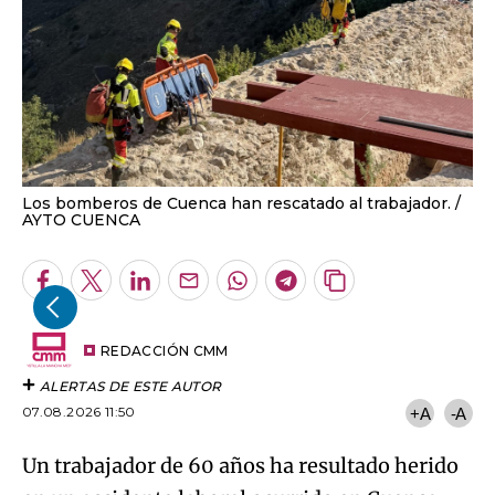
Los bomberos de Cuenca han rescatado al trabajador.
AYTO CUENCA
Facebook
Twitter
LinkedIn
Enviar
Whatsapp
Telegram
Copiar
por
URL
Email
del
artículo
REDACCIÓN CMM
ALERTAS DE ESTE AUTOR
07.08.2026 11:50
+A
-A
Un trabajador de 60 años ha resultado herido