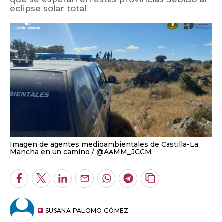
eclipse solar total
Imagen de agentes medioambientales de Castilla-La
Mancha en un camino
@AAMM_JCCM
Facebook
Twitter
LinkedIn
Enviar
Whatsapp
Telegram
Copiar
por
URL
Email
del
artículo
SUSANA PALOMO GÓMEZ