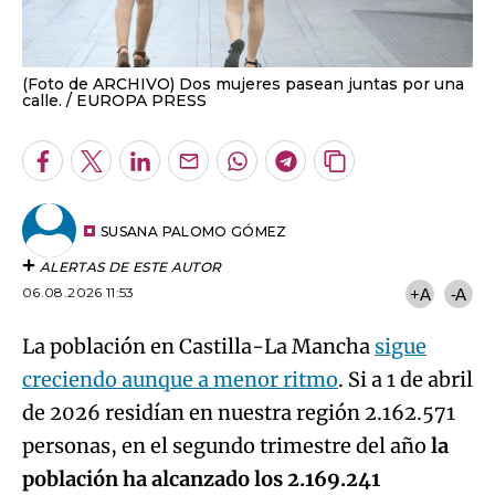
(Foto de ARCHIVO) Dos mujeres pasean juntas por una
calle.
EUROPA PRESS
Facebook
Twitter
LinkedIn
Enviar
Whatsapp
Telegram
Copiar
por
URL
Email
del
artículo
SUSANA PALOMO GÓMEZ
ALERTAS DE ESTE AUTOR
06.08.2026 11:53
+A
-A
La población en Castilla-La Mancha
sigue
creciendo aunque a menor ritmo
. Si a 1 de abril
de 2026 residían en nuestra región 2.162.571
personas, en el segundo trimestre del año
la
población ha alcanzado los 2.169.241