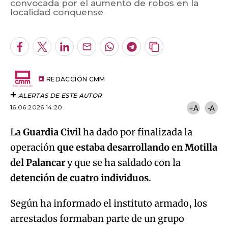
convocada por el aumento de robos en la
Algo salió mal.
localidad conquense
An error occurred, please try again later.
Facebook
Twitter
LinkedIn
Enviar
Whatsapp
Telegram
Copiar
por
URL
Try again
Email
del
artículo
REDACCIÓN CMM
ALERTAS DE ESTE AUTOR
16.06.2026 14:20
+A
-A
La
Guardia Civil
ha dado por finalizada la
operación
que estaba desarrollando en Motilla
del Palancar
y que se ha saldado con la
detención de cuatro individuos
.
Según ha informado el instituto armado, los
arrestados formaban parte de un grupo