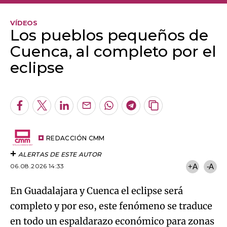
VÍDEOS
Los pueblos pequeños de
Cuenca, al completo por el
eclipse
Algo salió mal.
An error occurred, please try again later.
Facebook
Twitter
LinkedIn
Enviar
Whatsapp
Telegram
Copiar
por
URL
Try again
Email
del
artículo
REDACCIÓN CMM
ALERTAS DE ESTE AUTOR
06.08.2026 14:33
+A
-A
En Guadalajara y Cuenca el eclipse será
completo y por eso, este fenómeno se traduce
en todo un espaldarazo económico para zonas