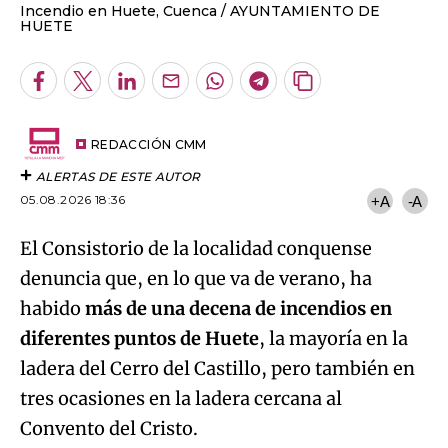
Incendio en Huete, Cuenca
AYUNTAMIENTO DE
HUETE
Facebook
Twitter
LinkedIn
Enviar
Whatsapp
Telegram
Copiar
por
URL
Email
del
artículo
REDACCIÓN CMM
ALERTAS DE ESTE AUTOR
05.08.2026 18:36
+A
-A
El Consistorio de la localidad conquense
denuncia que, en lo que va de verano, ha
habido
más de una decena de incendios en
diferentes puntos de Huete
, la mayoría en la
ladera del Cerro del Castillo, pero también en
tres ocasiones en la ladera cercana al
Convento del Cristo.