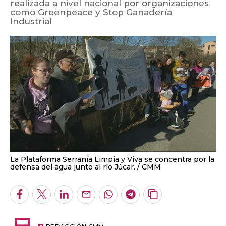
realizada a nivel nacional por organizaciones
como Greenpeace y Stop Ganadería
Industrial
La Plataforma Serranía Limpia y Viva se concentra por la
defensa del agua junto al río Júcar.
CMM
Facebook
Twitter
LinkedIn
Enviar
Whatsapp
Telegram
Copiar
por
URL
Email
del