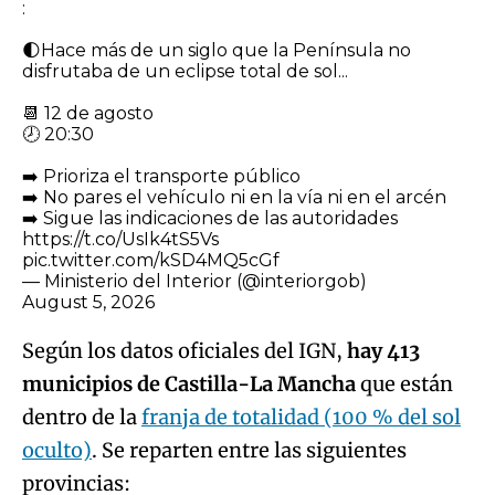
:
🌓Hace más de un siglo que la Península no
disfrutaba de un eclipse total de sol...
📆 12 de agosto
🕗 20:30
➡️ Prioriza el transporte público
➡️ No pares el vehículo ni en la vía ni en el arcén
➡️ Sigue las indicaciones de las autoridades
https://t.co/UsIk4tS5Vs
pic.twitter.com/kSD4MQ5cGf
— Ministerio del Interior (@interiorgob)
August 5, 2026
Según los datos oficiales del IGN,
hay 413
municipios de Castilla-La Mancha
que están
dentro de la
franja de totalidad (100 % del sol
oculto)
. Se reparten entre las siguientes
provincias: