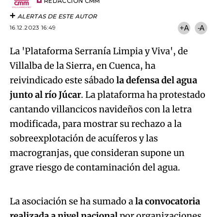
artículo
REDACCIÓN CMM
ALERTAS DE ESTE AUTOR
16.12.2023 16:49
+A
-A
La 'Plataforma Serranía Limpia y Viva', de
Villalba de la Sierra, en Cuenca, ha
reivindicado este sábado
la defensa del agua
junto al río Júcar
. La plataforma ha protestado
cantando villancicos navideños con la letra
modificada, para mostrar su rechazo a la
sobreexplotación de acuíferos y las
macrogranjas, que consideran supone un
Algo salió mal.
grave riesgo de contaminación del agua.
An error occurred, please try again later.
La asociación se ha sumado a
la convocatoria
realizada a nivel nacional
por organizaciones