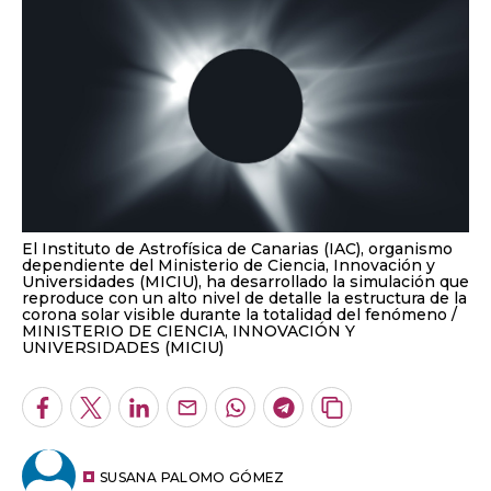
El Instituto de Astrofísica de Canarias (IAC), organismo
dependiente del Ministerio de Ciencia, Innovación y
Universidades (MICIU), ha desarrollado la simulación que
reproduce con un alto nivel de detalle la estructura de la
corona solar visible durante la totalidad del fenómeno
MINISTERIO DE CIENCIA, INNOVACIÓN Y
UNIVERSIDADES (MICIU)
Facebook
Twitter
LinkedIn
Enviar
Whatsapp
Telegram
Copiar
por
URL
Email
del
artículo
SUSANA PALOMO GÓMEZ