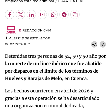
empleaba esta red criminal.
GUARDIA CIVIL
Facebook
Twitter
LinkedIn
Enviar
Whatsapp
Telegram
Copiar
por
URL
Email
del
artículo
REDACCIÓN CMM
ALERTAS DE ESTE AUTOR
06.08.2026 11:52
+A
-A
Detenidas tres personas de 52, 59 y 50 año
por
la muerte de un lince ibérico que fue abatido
por disparos en el límite de los términos de
Huelves y Barajas de Melo
, en Cuenca.
Los hechos ocurrieron en abril de 2026 y
gracias a esta operación se ha desarticulado
una organización criminal dedicada,