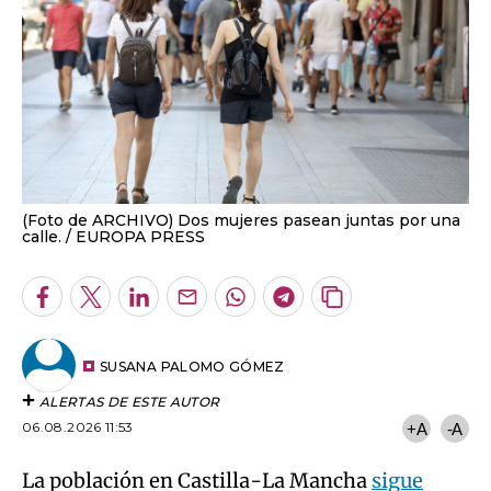
(Foto de ARCHIVO) Dos mujeres pasean juntas por una
calle.
EUROPA PRESS
Facebook
Twitter
LinkedIn
Enviar
Whatsapp
Telegram
Copiar
por
URL
Email
del
artículo
SUSANA PALOMO GÓMEZ
ALERTAS DE ESTE AUTOR
06.08.2026 11:53
+A
-A
La población en Castilla-La Mancha
sigue