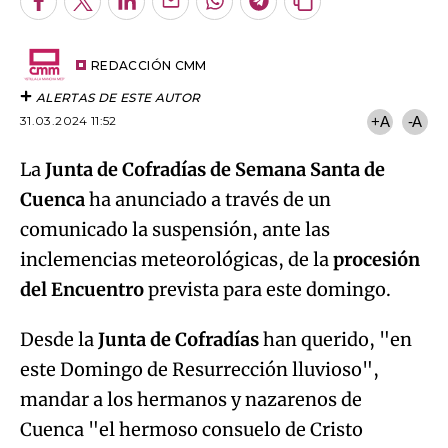
Facebook
Twitter
LinkedIn
Enviar
Whatsapp
Telegram
Copiar
por
URL
Email
del
artículo
REDACCIÓN CMM
ALERTAS DE ESTE AUTOR
31.03.2024 11:52
+A
-A
La
Junta de Cofradías de Semana Santa de
Cuenca
ha anunciado a través de un
comunicado la suspensión, ante las
inclemencias meteorológicas, de la
procesión
del Encuentro
prevista para este domingo.
Desde la
Junta de Cofradías
han querido, "en
este Domingo de Resurrección lluvioso",
mandar a los hermanos y nazarenos de
Cuenca "el hermoso consuelo de Cristo