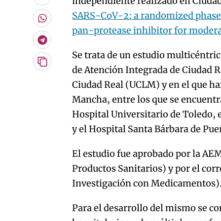
independiente realizado en Ciudad 
Enviar
por
SARS-CoV-2: a randomized phase III
Email
Whatsapp
pan-protease inhibitor for moder
Telegram
Se trata de un estudio multicéntric
Copiar
de Atención Integrada de Ciudad R
URL
Ciudad Real (UCLM) y en el que ha
del
artículo
Mancha, entre los que se encuentra
Hospital Universitario de Toledo,
y el Hospital Santa Bárbara de Pue
El estudio fue aprobado por la A
Productos Sanitarios) y por el cor
Investigación con Medicamentos)
Para el desarrollo del mismo se co