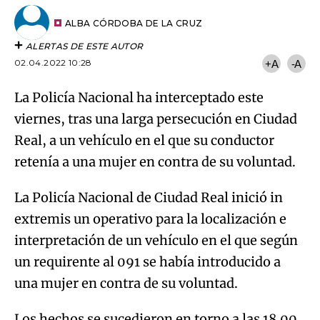
Try again
Email
del
artículo
ALBA CÓRDOBA DE LA CRUZ
ALERTAS DE ESTE AUTOR
02.04.2022 10:28
+A
-A
La Policía Nacional ha interceptado este
viernes, tras una larga persecución en Ciudad
Real, a un vehículo en el que su conductor
retenía a una mujer en contra de su voluntad.
La Policía Nacional de Ciudad Real inició in
extremis un operativo para la localización e
interpretación de un vehículo en el que según
un requirente al 091 se había introducido a
una mujer en contra de su voluntad.
Los hechos se sucedieron en torno a las 18.00