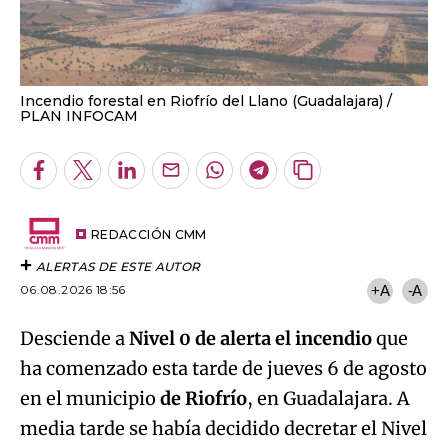
Incendio forestal en Riofrío del Llano (Guadalajara)
PLAN INFOCAM
Facebook
Twitter
LinkedIn
Enviar
Whatsapp
Telegram
Copiar
por
URL
Email
del
artículo
REDACCIÓN CMM
ALERTAS DE ESTE AUTOR
06.08.2026 18:56
+A
-A
Desciende a
Nivel 0 de alerta el incendio
que
ha comenzado esta tarde de jueves 6 de agosto
en el municipio
de Riofrío
, en Guadalajara. A
media tarde se había decidido decretar el Nivel