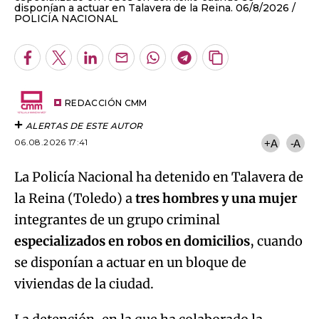
disponían a actuar en Talavera de la Reina. 06/8/2026
POLICÍA NACIONAL
Facebook
Twitter
LinkedIn
Enviar
Whatsapp
Telegram
Copiar
por
URL
Email
del
artículo
REDACCIÓN CMM
ALERTAS DE ESTE AUTOR
06.08.2026 17:41
+A
-A
La Policía Nacional ha detenido en Talavera de
la Reina (Toledo) a
tres hombres y una mujer
integrantes de un grupo criminal
especializados en robos en domicilios
, cuando
se disponían a actuar en un bloque de
viviendas de la ciudad.