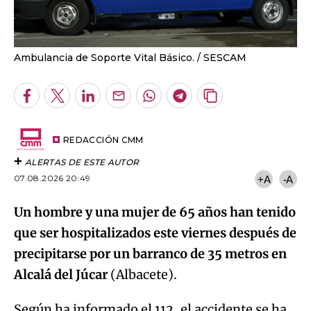
Ambulancia de Soporte Vital Básico.
SESCAM
Facebook
Twitter
LinkedIn
Enviar
Whatsapp
Telegram
Copiar
por
URL
Email
del
artículo
REDACCIÓN CMM
ALERTAS DE ESTE AUTOR
07.08.2026 20:49
+A
-A
Un hombre y una mujer de 65 años han tenido
que ser hospitalizados este viernes después de
precipitarse por un barranco de 35 metros en
Alcalá del Júcar
(Albacete).
Según ha informado el 112, el accidente se ha