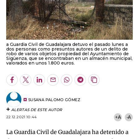
a Guardia Civil de Guadalajara detuvo el pasado lunes a
dos personas como presuntos autores de un delito de
robo de varios objetos propiedad del Ayuntamiento de
Sigüenza, que se encontraban en un almacén municipal,
valorados en unos 1.800 euros.
Facebook
Twitter
LinkedIn
Enviar
Whatsapp
Telegram
Copiar
por
URL
Email
del
artículo
SUSANA PALOMO GÓMEZ
ALERTAS DE ESTE AUTOR
22.12.2021 10:44
+A
-A
La Guardia Civil de Guadalajara ha detenido a