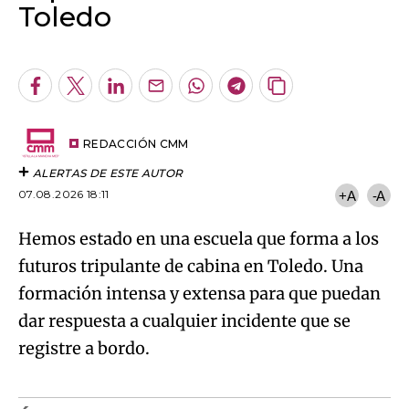
Toledo
Algo salió mal.
An error occurred, please try again later.
Facebook
Twitter
LinkedIn
Enviar
Whatsapp
Telegram
Copiar
por
URL
Try again
Email
del
artículo
REDACCIÓN CMM
ALERTAS DE ESTE AUTOR
07.08.2026 18:11
+A
-A
Hemos estado en una escuela que forma a los
futuros tripulante de cabina en Toledo. Una
formación intensa y extensa para que puedan
dar respuesta a cualquier incidente que se
registre a bordo.