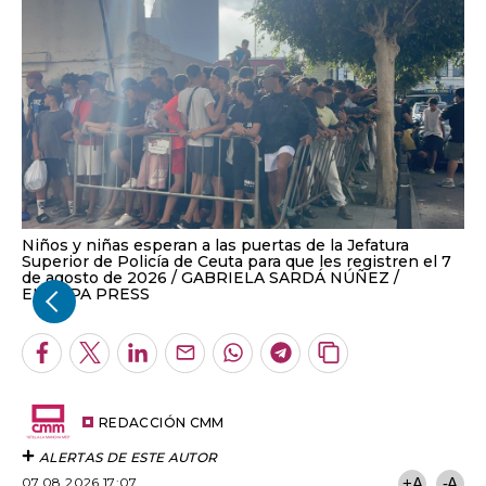
Niños y niñas esperan a las puertas de la Jefatura
Superior de Policía de Ceuta para que les registren el 7
de agosto de 2026
GABRIELA SARDÁ NÚÑEZ /
EUROPA PRESS
Facebook
Twitter
LinkedIn
Enviar
Whatsapp
Telegram
Copiar
por
URL
Email
del
artículo
REDACCIÓN CMM
ALERTAS DE ESTE AUTOR
07.08.2026 17:07
+A
-A