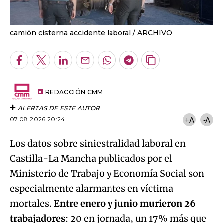
camión cisterna accidente laboral
ARCHIVO
Facebook
Twitter
LinkedIn
Enviar
Whatsapp
Telegram
Copiar
por
URL
Email
del
artículo
REDACCIÓN CMM
ALERTAS DE ESTE AUTOR
07.08.2026 20:24
+A
-A
Los datos sobre siniestralidad laboral en
Castilla-La Mancha publicados por el
Ministerio de Trabajo y Economía Social son
especialmente alarmantes en víctima
mortales.
Entre enero y junio murieron 26
trabajadores
: 20 en jornada, un 17% más que