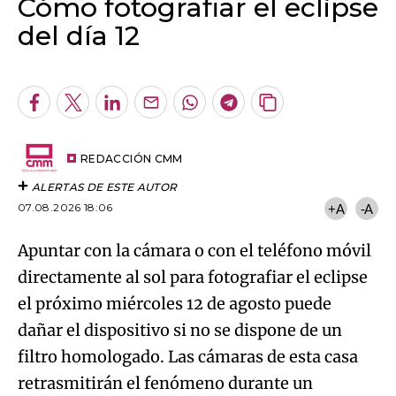
Cómo fotografiar el eclipse
del día 12
Algo salió mal.
An error occurred, please try again later.
Facebook
Twitter
LinkedIn
Enviar
Whatsapp
Telegram
Copiar
por
URL
Try again
Email
del
artículo
REDACCIÓN CMM
ALERTAS DE ESTE AUTOR
07.08.2026 18:06
+A
-A
Apuntar con la cámara o con el teléfono móvil
directamente al sol para fotografiar el eclipse
el próximo miércoles 12 de agosto puede
dañar el dispositivo si no se dispone de un
filtro homologado. Las cámaras de esta casa
retrasmitirán el fenómeno durante un