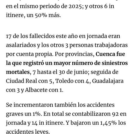
en el mismo periodo de 2025; y otros 6 in
Algo salió mal.
itinere, un 50% más.
An error occurred, please try again later.
17 de los fallecidos este año en jornada eran
asalariados y los otros 3 personas trabajadoras
Try again
por cuenta propia. Por provincias,
Cuenca fue
la que registró un mayor número de siniestros
mortales
, 7 hasta el 30 de junio; seguida de
Ciudad Real con 5, Toledo con 4, Guadalajara
con 3 y Albacete con 1.
Se incrementaron también los accidentes
graves un 1%. En total se contabilizaron 92 en
jornada y 14 in itinere. Y bajaron un 1,45% los
accidentes leves.