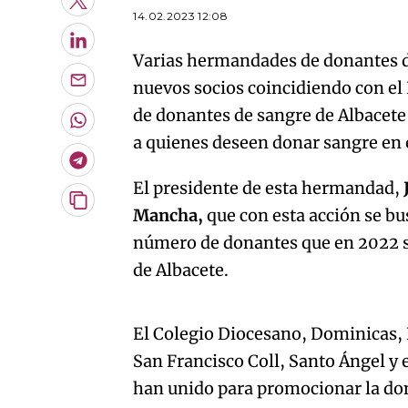
Twitter
14.02.2023 12:08
LinkedIn
Varias hermandades de donantes d
nuevos socios coincidiendo con el 
Enviar
por
de donantes de sangre de Albacet
Email
Whatsapp
a quienes deseen donar sangre en e
Telegram
El presidente de esta hermandad,
Copiar
Mancha,
que con esta acción se bu
URL
número de donantes que en 2022 se
del
artículo
de Albacete.
An error oc
El Colegio Diocesano, Dominicas,
San Francisco Coll, Santo Ángel y e
han unido para promocionar la don