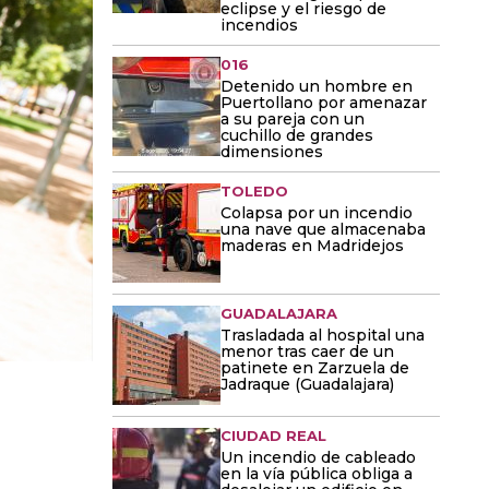
eclipse y el riesgo de
incendios
016
Detenido un hombre en
Puertollano por amenazar
a su pareja con un
cuchillo de grandes
dimensiones
TOLEDO
Colapsa por un incendio
una nave que almacenaba
maderas en Madridejos
GUADALAJARA
Trasladada al hospital una
menor tras caer de un
patinete en Zarzuela de
Jadraque (Guadalajara)
CIUDAD REAL
Un incendio de cableado
en la vía pública obliga a