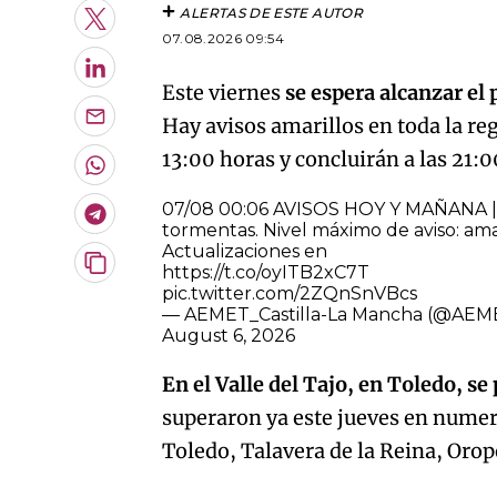
ALERTAS DE ESTE AUTOR
Twitter
07.08.2026 09:54
LinkedIn
Este viernes
se espera alcanzar el 
Hay avisos amarillos en toda la re
Enviar
por
13:00 horas y concluirán a las 21:0
Email
Whatsapp
07/08 00:06 AVISOS HOY Y MAÑANA | C
Telegram
tormentas. Nivel máximo de aviso: amar
Actualizaciones en
Copiar
https://t.co/oyITB2xC7T
URL
pic.twitter.com/2ZQnSnVBcs
del
— AEMET_Castilla-La Mancha (@AE
artículo
August 6, 2026
En el Valle del Tajo, en Toledo, se
superaron ya este jueves en nume
Toledo, Talavera de la Reina, Orope