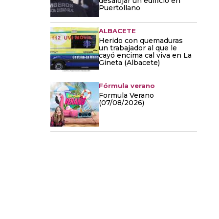
desalojar un edificio en
Puertollano
ALBACETE
Herido con quemaduras
un trabajador al que le
cayó encima cal viva en La
Gineta (Albacete)
Fórmula verano
Formula Verano
(07/08/2026)