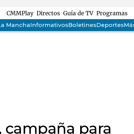
CMMPlay
Directos
Guía de TV
Programas
-La Mancha
Informativos
Boletines
Deportes
Más
, campaña para