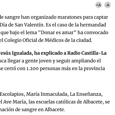
+A
-A
e sangre han organizado maratones para captar
Día de San Valentín. Es el caso de la hermandad
e que bajo el lema "Donar es amar" ha convocado
l Colegio Oficial de Médicos de la ciudad.
Jesús Igualada, ha explicado a Radio Castilla-La
sca llegar a gente joven y seguir ampliando el
 cerró con 1.200 personas más en la provincia
Algo salió mal.
curred, please try again later.
 Escolapios, María Inmaculada, La Enseñanza,
l Ave María, las escuelas católicas de Albacete, se
ación de sangre en Albacete.
Try again