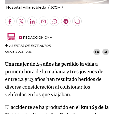
Hospital Villarrobledo
JCCM /
Facebook
Twitter
LinkedIn
Enviar
Whatsapp
Telegram
Copiar
por
URL
Email
del
artículo
REDACCIÓN CMM
ALERTAS DE ESTE AUTOR
09.08.2026 10:16
+A
-A
Una mujer de 45 años ha perdido la vida
a
primera hora de la mañana y tres jóvenes de
entre 22 y 23 años han resultado heridos de
diversa consideración al colisionar los
vehículos en los que viajaban.
El accidente se ha producido en el
km 165 de la