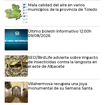
Mala calidad del aire en varios
municipios de la provincia de Toledo
Último boletín informativo 12:00h
09/08/2026
SEO/BirdLife advierte sobre impacto
de insecticidas contra la langosta en
el este de Albacete
Villahermosa recupera una joya
monumental de su Semana Santa