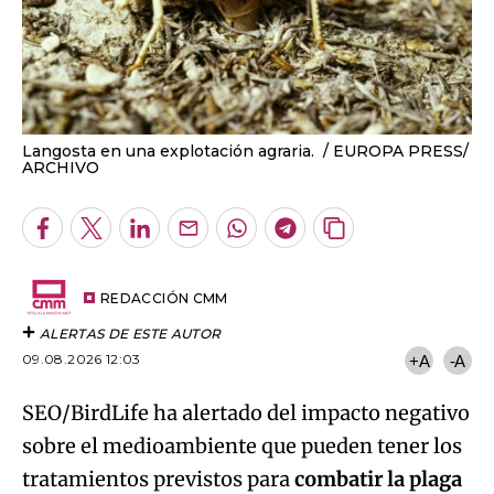
Langosta en una explotación agraria.
EUROPA PRESS/
ARCHIVO
Facebook
Twitter
LinkedIn
Enviar
Whatsapp
Telegram
Copiar
por
URL
Email
del
artículo
REDACCIÓN CMM
ALERTAS DE ESTE AUTOR
09.08.2026 12:03
+A
-A
SEO/BirdLife ha alertado del impacto negativo
sobre el medioambiente que pueden tener los
tratamientos previstos para
combatir la plaga