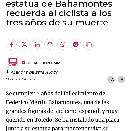
estatua de Bahamontes
recuerda al ciclista a los
tres años de su muerte
Algo salió mal.
An error occurred, please try again later.
Facebook
Twitter
LinkedIn
Enviar
Whatsapp
Telegram
Copiar
por
URL
Try again
Email
del
artículo
REDACCIÓN CMM
ALERTAS DE ESTE AUTOR
08.08.2026 19:51
+A
-A
Se cumplen 3 años del fallecimiento de
Federico Martín Bahamontes, una de las
grandes figuras del ciclismo español, y muy
querido en Toledo. Se ha instalado una placa
junto a su estatua para mantener vivo su