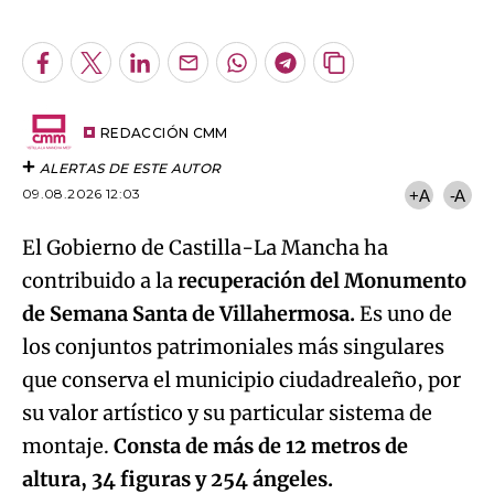
Facebook
Twitter
LinkedIn
Enviar
Whatsapp
Telegram
Copiar
por
URL
Try again
Email
del
artículo
REDACCIÓN CMM
ALERTAS DE ESTE AUTOR
09.08.2026 12:03
+A
-A
El Gobierno de Castilla-La Mancha ha
contribuido a la
recuperación del Monumento
de Semana Santa de Villahermosa.
Es uno de
los conjuntos patrimoniales más singulares
que conserva el municipio ciudadrealeño, por
su valor artístico y su particular sistema de
montaje.
Consta de más de 12 metros de
altura, 34 figuras y 254 ángeles.