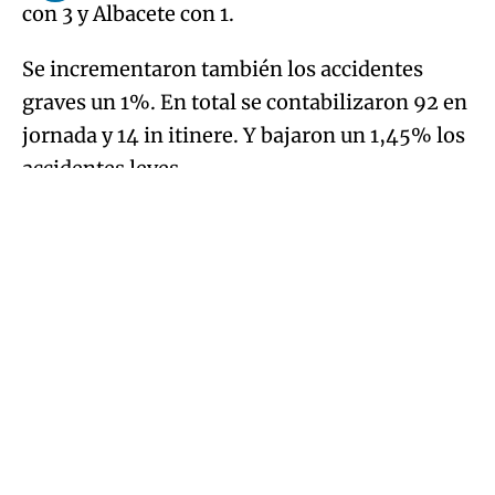
con 3 y Albacete con 1.
Se incrementaron también los accidentes
graves un 1%. En total se contabilizaron 92 en
jornada y 14 in itinere. Y bajaron un 1,45% los
accidentes leves.
Por provincias y sectores
En total se registraron 11.961 accidentes
laborales con baja en jornada y 1.076 in
itinere, 116 menos que en el mismo periodo
del año anterior. En Toledo se registraron
4.270 accidentes, 2.305 en Ciudad Real, 2.165
en Albacete, 1.887 en Guadalajara y 1.334 en
Cuenca.