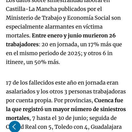
Los datos sobre siniestralidad laboral en
Castilla-La Mancha publicados por el
Ministerio de Trabajo y Economía Social son
especialmente alarmantes en víctima
mortales.
Entre enero y junio murieron 26
trabajadores
: 20 en jornada, un 17% más que
en el mismo periodo de 2025; y otros 6 in
Algo salió mal.
itinere, un 50% más.
An error occurred, please try again later.
17 de los fallecidos este año en jornada eran
asalariados y los otros 3 personas trabajadoras
Try again
por cuenta propia. Por provincias,
Cuenca fue
la que registró un mayor número de siniestros
mortales
, 7 hasta el 30 de junio; seguida de
Ciudad Real con 5, Toledo con 4, Guadalajara