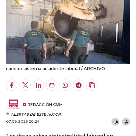
camión cisterna accidente laboral
ARCHIVO
Facebook
Twitter
LinkedIn
Enviar
Whatsapp
Telegram
Copiar
por
URL
Email
del
artículo
REDACCIÓN CMM
ALERTAS DE ESTE AUTOR
07.08.2026 20:24
+A
-A