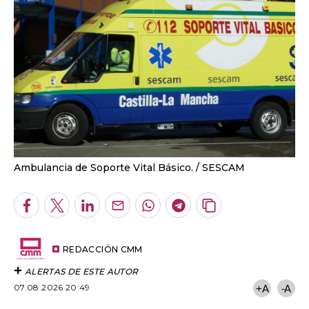
Ambulancia de Soporte Vital Básico.
SESCAM
Facebook
Twitter
LinkedIn
Enviar
Whatsapp
Telegram
Copiar
por
URL
Email
del
artículo
REDACCIÓN CMM
ALERTAS DE ESTE AUTOR
07.08.2026 20:49
+A
-A