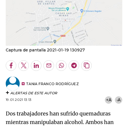
Captura de pantalla 2021-01-19 130927
Facebook
Twitter
LinkedIn
Enviar
Whatsapp
Telegram
Copiar
por
URL
Email
del
artículo
TANIA FRANCO RODRÍGUEZ
ALERTAS DE ESTE AUTOR
19.01.2021 13:13
+A
-A
Dos trabajadores han sufrido quemaduras
mientras manipulaban alcohol. Ambos han