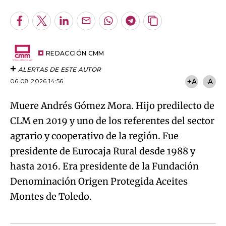
Facebook
Twitter
LinkedIn
Enviar
Whatsapp
Telegram
Copiar
por
URL
Try again
Email
del
artículo
REDACCIÓN CMM
ALERTAS DE ESTE AUTOR
06.08.2026 14:56
+A
-A
Muere Andrés Gómez Mora. Hijo predilecto de
CLM en 2019 y uno de los referentes del sector
agrario y cooperativo de la región. Fue
presidente de Eurocaja Rural desde 1988 y
hasta 2016. Era presidente de la Fundación
Denominación Origen Protegida Aceites
Montes de Toledo.