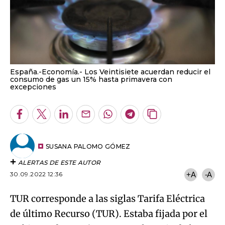
España.-Economía.- Los Veintisiete acuerdan reducir el
consumo de gas un 15% hasta primavera con
excepciones
Facebook
Twitter
LinkedIn
Enviar
Whatsapp
Telegram
Copiar
por
URL
Email
del
artículo
SUSANA PALOMO GÓMEZ
ALERTAS DE ESTE AUTOR
30.09.2022 12:36
+A
-A
TUR corresponde a las siglas Tarifa Eléctrica
de último Recurso (TUR). Estaba fijada por el