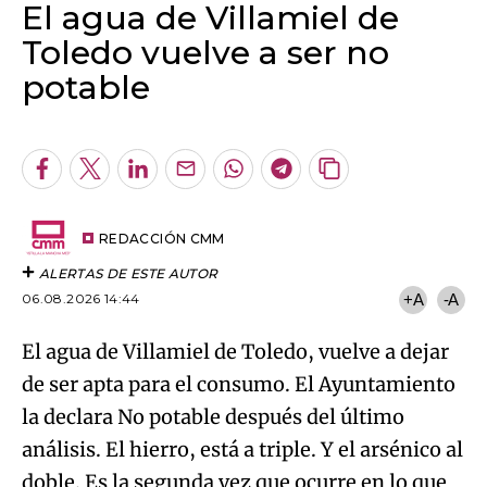
El agua de Villamiel de
Toledo vuelve a ser no
potable
Algo salió mal.
An error occurred, please try again later.
Facebook
Twitter
LinkedIn
Enviar
Whatsapp
Telegram
Copiar
por
URL
Try again
Email
del
artículo
REDACCIÓN CMM
ALERTAS DE ESTE AUTOR
06.08.2026 14:44
+A
-A
El agua de Villamiel de Toledo, vuelve a dejar
de ser apta para el consumo. El Ayuntamiento
la declara No potable después del último
análisis. El hierro, está a triple. Y el arsénico al
doble. Es la segunda vez que ocurre en lo que