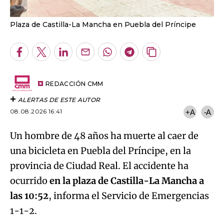
Plaza de Castilla-La Mancha en Puebla del Príncipe
Facebook
Twitter
LinkedIn
Enviar
Whatsapp
Telegram
Copiar
por
URL
Email
del
artículo
REDACCIÓN CMM
ALERTAS DE ESTE AUTOR
08.08.2026 16:41
+A
-A
Un hombre de 48 años ha muerte al caer de
una bicicleta en Puebla del Príncipe, en la
provincia de Ciudad Real. El accidente ha
ocurrido
en la plaza de Castilla-La Mancha a
las 10:52
, informa el Servicio de Emergencias
1-1-2.