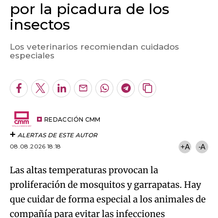
por la picadura de los
insectos
Los veterinarios recomiendan cuidados
Algo salió mal.
especiales
An error occurred, please try again later.
Facebook
Twitter
LinkedIn
Enviar
Whatsapp
Telegram
Copiar
por
URL
Try again
Email
del
artículo
REDACCIÓN CMM
ALERTAS DE ESTE AUTOR
08.08.2026 18:18
+A
-A
Las altas temperaturas provocan la
proliferación de mosquitos y garrapatas. Hay
que cuidar de forma especial a los animales de
compañía para evitar las infecciones