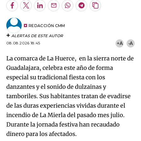
Facebook
Twitter
LinkedIn
Enviar
Whatsapp
Telegram
Copiar
por
URL
Try again
Email
del
artículo
REDACCIÓN CMM
ALERTAS DE ESTE AUTOR
08.08.2026 18:45
+A
-A
La comarca de La Huerce, en la sierra norte de
Guadalajara, celebra este año de forma
especial su tradicional fiesta con los
danzantes y el sonido de dulzainas y
tamboriles. Sus habitantes tratan de evadirse
de las duras experiencias vividas durante el
incendio de La Mierla del pasado mes julio.
Durante la jornada festiva han recaudado
dinero para los afectados.