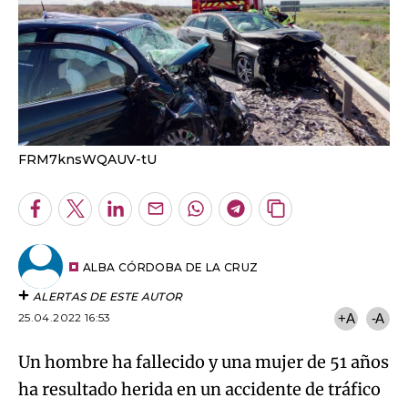
FRM7knsWQAUV-tU
Facebook
Twitter
LinkedIn
Enviar
Whatsapp
Telegram
Copiar
por
URL
Email
del
artículo
ALBA CÓRDOBA DE LA CRUZ
ALERTAS DE ESTE AUTOR
25.04.2022 16:53
+A
-A
Un hombre ha fallecido y una mujer de 51 años
ha resultado herida en un accidente de tráfico