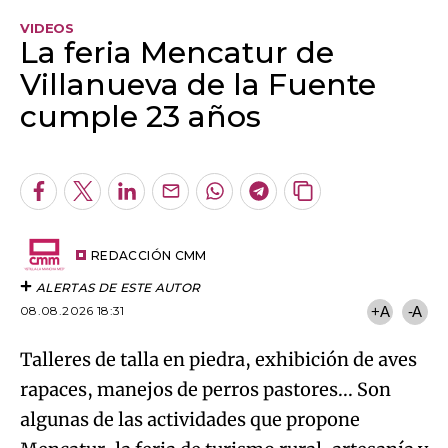
VIDEOS
La feria Mencatur de
Villanueva de la Fuente
cumple 23 años
Algo salió mal.
An error occurred, please try again later.
Facebook
Twitter
LinkedIn
Enviar
Whatsapp
Telegram
Copiar
por
URL
Try again
Email
del
artículo
REDACCIÓN CMM
ALERTAS DE ESTE AUTOR
08.08.2026 18:31
+A
-A
Talleres de talla en piedra, exhibición de aves
rapaces, manejos de perros pastores... Son
algunas de las actividades que propone