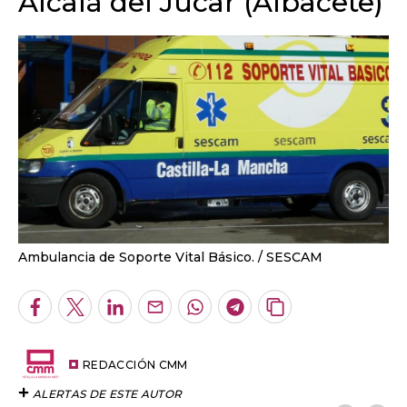
Alcalá del Júcar (Albacete)
Ambulancia de Soporte Vital Básico.
SESCAM
Facebook
Twitter
LinkedIn
Enviar
Whatsapp
Telegram
Copiar
por
URL
Email
del
artículo
REDACCIÓN CMM
ALERTAS DE ESTE AUTOR