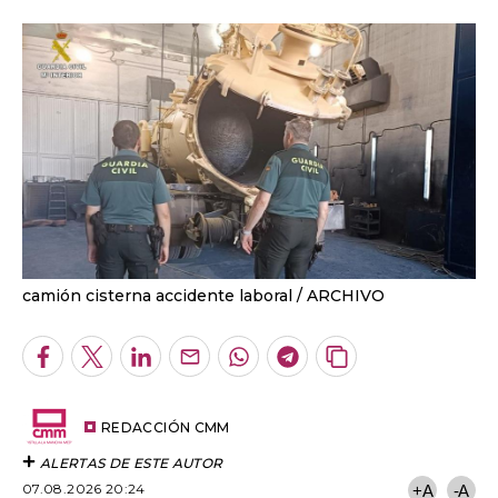
camión cisterna accidente laboral
ARCHIVO
Facebook
Twitter
LinkedIn
Enviar
Whatsapp
Telegram
Copiar
por
URL
Email
del
artículo
REDACCIÓN CMM
ALERTAS DE ESTE AUTOR
07.08.2026 20:24
+A
-A