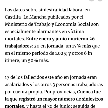
Los datos sobre siniestralidad laboral en
Castilla-La Mancha publicados por el
Ministerio de Trabajo y Economía Social son
especialmente alarmantes en víctima
mortales.
Entre enero y junio murieron 26
trabajadores
: 20 en jornada, un 17% más que
en el mismo periodo de 2025; y otros 6 in
Algo salió mal.
itinere, un 50% más.
An error occurred, please try again later.
17 de los fallecidos este año en jornada eran
asalariados y los otros 3 personas trabajadoras
Try again
por cuenta propia. Por provincias,
Cuenca fue
la que registró un mayor número de siniestros
mortales
, 7 hasta el 30 de junio; seguida de