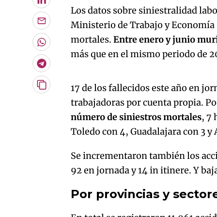
LinkedIn
Los datos sobre siniestralidad lab
Ministerio de Trabajo y Economía
Enviar
por
mortales.
Entre enero y junio mur
Email
Whatsapp
más que en el mismo periodo de 20
Telegram
An error oc
17 de los fallecidos este año en jo
Copiar
URL
trabajadoras por cuenta propia. Po
del
artículo
número de siniestros mortales
, 7
Toledo con 4, Guadalajara con 3 y 
Se incrementaron también los acci
92 en jornada y 14 in itinere. Y ba
Por provincias y sector