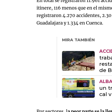
En total se registraron 11.961 acci
itinere, 116 menos que en el mismo
registraron 4.270 accidentes, 2.30
Guadalajara y 1.334 en Cuenca.
MIRA TAMBIÉN
ACCI
trab
rest
de B
ALB
un t
cal 
Por sectores, l
a peor parte se la l