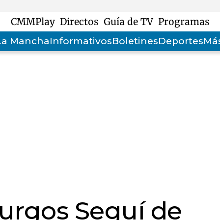
CMMPlay
Directos
Guía de TV
Programas
-La Mancha
Informativos
Boletines
Deportes
Más
urgos Seguí de