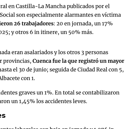
oral en Castilla-La Mancha publicados por el
 Social son especialmente alarmantes en víctima
ieron 26 trabajadores
: 20 en jornada, un 17%
25; y otros 6 in itinere, un 50% más.
Algo salió mal.
curred, please try again later.
rnada eran asalariados y los otros 3 personas
r provincias,
Cuenca fue la que registró un mayor
 hasta el 30 de junio; seguida de Ciudad Real con 5,
Try again
Albacete con 1.
dentes graves un 1%. En total se contabilizaron
jaron un 1,45% los accidentes leves.
es