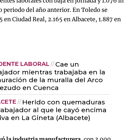
dentes laborales con baja en jornada y 1.076 in
 periodo del año anterior. En Toledo se
5 en Ciudad Real, 2.165 en Albacete, 1.887 en
Cae un
DENTE LABORAL
ajador mientras trabajaba en la
auración de la muralla del Arco
ezudo en Cuenca
Herido con quemaduras
ACETE
rabajador al que le cayó encima
viva en La Gineta (Albacete)
levó la industria manufacturera
, con 3.000