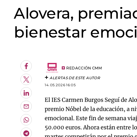
Alovera, premia
bienestar emoc
An error oc
Facebook
REDACCIÓN CMM
ALERTAS DE ESTE AUTOR
Twitter
14.05.2026 16:05
LinkedIn
El IES Carmen Burgos Seguí de Al
premio Nóbel de la educación, a ni
Enviar
por
emocional. Este fin de semana via
Email
Whatsapp
50.000 euros. Ahora están entre lo
Telegram
martes competirán por el premio gl