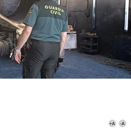
+A
-A