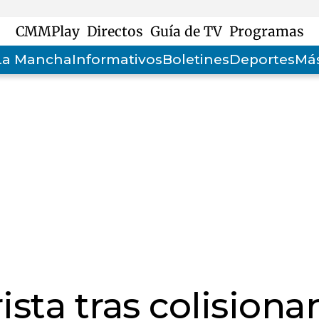
CMMPlay
Directos
Guía de TV
Programas
-La Mancha
Informativos
Boletines
Deportes
Más
ta tras colisiona