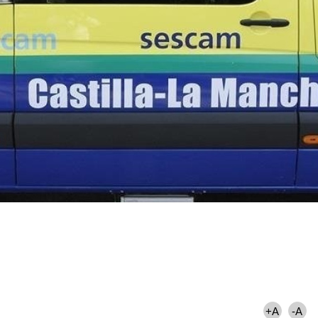
+A
-A