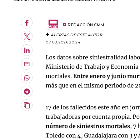
Facebook
REDACCIÓN CMM
ALERTAS DE ESTE AUTOR
Twitter
07.08.2026 20:24
LinkedIn
Los datos sobre siniestralidad lab
Ministerio de Trabajo y Economía
Enviar
por
mortales.
Entre enero y junio mur
Email
Whatsapp
más que en el mismo periodo de 20
Telegram
An error oc
17 de los fallecidos este año en jo
Copiar
URL
trabajadoras por cuenta propia. Po
del
artículo
número de siniestros mortales
, 7
Toledo con 4, Guadalajara con 3 y 