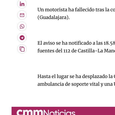
LinkedIn
Un motorista ha fallecido tras la 
(Guadalajara).
Enviar
por
Email
Whatsapp
Telegram
El aviso se ha notificado a las 18.5
fuentes del 112 de Castilla-La Ma
Copiar
URL
del
artículo
Hasta el lugar se ha desplazado la
ambulancia de soporte vital y una 