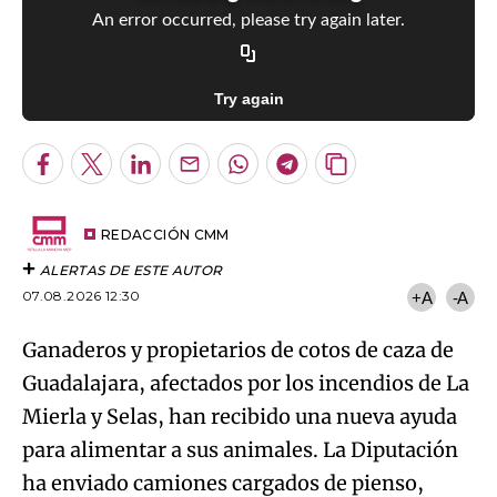
An error occurred, please try again later.
Try again
Facebook
Twitter
LinkedIn
Enviar
Whatsapp
Telegram
Copiar
por
URL
Email
del
artículo
REDACCIÓN CMM
ALERTAS DE ESTE AUTOR
07.08.2026 12:30
+A
-A
Ganaderos y propietarios de cotos de caza de
Guadalajara, afectados por los incendios de La
Mierla y Selas, han recibido una nueva ayuda
para alimentar a sus animales. La Diputación
ha enviado camiones cargados de pienso,