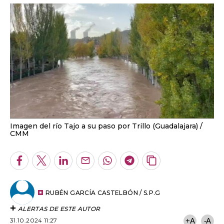
Imagen del río Tajo a su paso por Trillo (Guadalajara)
CMM
Facebook
Twitter
LinkedIn
Enviar
Whatsapp
Telegram
Copiar
por
URL
Email
del
artículo
RUBÉN GARCÍA CASTELBÓN / S.P.G
ALERTAS DE ESTE AUTOR
31.10.2024 11:27
+A
-A