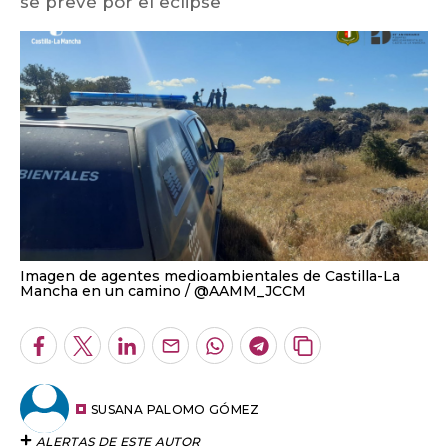
se prevé por el eclipse
Imagen de agentes medioambientales de Castilla-La
Mancha en un camino
@AAMM_JCCM
Facebook
Twitter
LinkedIn
Enviar
Whatsapp
Telegram
Copiar
por
URL
Email
del
artículo
SUSANA PALOMO GÓMEZ
ALERTAS DE ESTE AUTOR