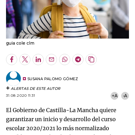
guia cole clm
Facebook
Twitter
LinkedIn
Enviar
Whatsapp
Telegram
Copiar
por
URL
Email
del
artículo
SUSANA PALOMO GÓMEZ
ALERTAS DE ESTE AUTOR
31.08.2020 11:31
+A
-A
El Gobierno de Castilla-La Mancha quiere
garantizar un inicio y desarrollo del curso
escolar 2020/2021 lo más normalizado