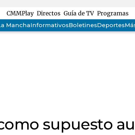
CMMPlay
Directos
Guía de TV
Programas
-La Mancha
Informativos
Boletines
Deportes
Más
 como supuesto au