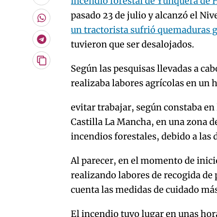
incendio forestal de Yunquera de
Enviar
por
pasado 23 de julio y alcanzó el Nive
Email
Whatsapp
un tractorista sufrió quemaduras 
Telegram
tuvieron que ser desalojados.
Copiar
Según las pesquisas llevadas a cab
URL
realizaba labores agrícolas en un 
del
artículo
evitar trabajar, según constaba en
Castilla La Mancha, en una zona d
incendios forestales, debido a las
Al parecer, en el momento de inici
realizando labores de recogida de 
cuenta las medidas de cuidado más
El incendio tuvo lugar en unas ho