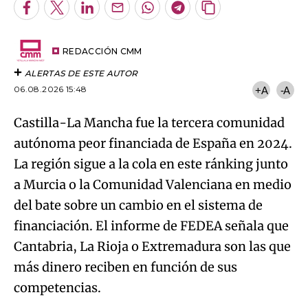
Facebook
Twitter
LinkedIn
Enviar
Whatsapp
Telegram
Copiar
por
URL
Try again
Email
del
artículo
REDACCIÓN CMM
ALERTAS DE ESTE AUTOR
06.08.2026 15:48
+A
-A
Castilla-La Mancha fue la tercera comunidad
autónoma peor financiada de España en 2024.
La región sigue a la cola en este ránking junto
a Murcia o la Comunidad Valenciana en medio
del bate sobre un cambio en el sistema de
financiación. El informe de FEDEA señala que
Cantabria, La Rioja o Extremadura son las que
más dinero reciben en función de sus
competencias.