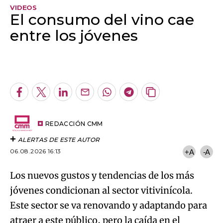
VIDEOS
El consumo del vino cae
entre los jóvenes
Algo salió mal.
An error occurred, please try again later.
Facebook
Twitter
LinkedIn
Enviar
Whatsapp
Telegram
Copiar
por
URL
Try again
Email
del
artículo
REDACCIÓN CMM
ALERTAS DE ESTE AUTOR
06.08.2026 16:13
+A
-A
Los nuevos gustos y tendencias de los más
jóvenes condicionan al sector vitivinícola.
Este sector se va renovando y adaptando para
atraer a este público, pero la caída en el