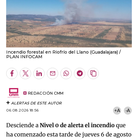
Incendio forestal en Riofrío del Llano (Guadalajara)
PLAN INFOCAM
Facebook
Twitter
LinkedIn
Enviar
Whatsapp
Telegram
Copiar
por
URL
Email
del
artículo
REDACCIÓN CMM
ALERTAS DE ESTE AUTOR
06.08.2026 18:56
+A
-A
Desciende a
Nivel 0 de alerta el incendio
que
ha comenzado esta tarde de jueves 6 de agosto