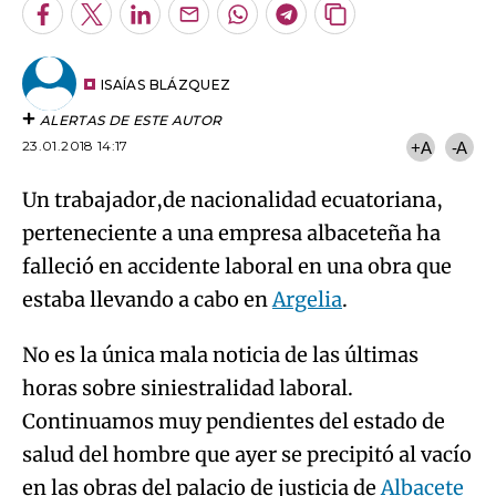
Facebook
Twitter
LinkedIn
Enviar
Whatsapp
Telegram
Copiar
por
URL
Email
del
artículo
ISAÍAS BLÁZQUEZ
ALERTAS DE ESTE AUTOR
23.01.2018 14:17
+A
-A
Un trabajador,de nacionalidad ecuatoriana,
perteneciente a una empresa albaceteña ha
falleció en accidente laboral en una obra que
estaba llevando a cabo en
Argelia
.
No es la única mala noticia de las últimas
horas sobre siniestralidad laboral.
Continuamos muy pendientes del estado de
salud del hombre que ayer se precipitó al vacío
en las obras del palacio de justicia de
Albacete