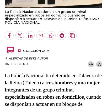
La Policía Nacional detiene a un grupo criminal
especializado en robos en domicilio cuando se
disponían a actuar en Talavera de la Reina. 06/8/2026
POLICÍA NACIONAL
Facebook
Twitter
LinkedIn
Enviar
Whatsapp
Telegram
Copiar
por
URL
Email
del
artículo
REDACCIÓN CMM
ALERTAS DE ESTE AUTOR
06.08.2026 17:41
+A
-A
La Policía Nacional ha detenido en Talavera de
la Reina (Toledo) a
tres hombres y una mujer
integrantes de un grupo criminal
especializados en robos en domicilios
, cuando
se disponían a actuar en un bloque de