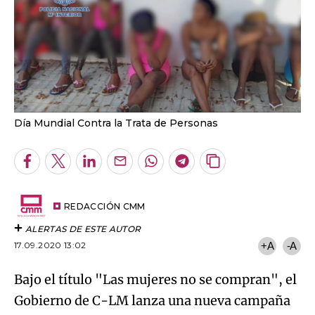
Día Mundial Contra la Trata de Personas
Facebook
Twitter
LinkedIn
Enviar
Whatsapp
Telegram
Copiar
por
URL
Email
del
artículo
REDACCIÓN CMM
ALERTAS DE ESTE AUTOR
17.09.2020 13:02
+A
-A
Bajo el título "Las mujeres no se compran", el
Gobierno de C-LM lanza una nueva campaña