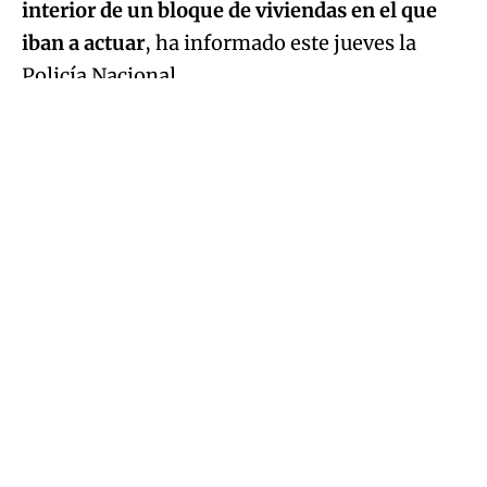
interior de un bloque de viviendas en el que
iban a actuar
, ha informado este jueves la
Policía Nacional.
Asimismo, ha indicado que los miembros del
grupo actuaban de forma coordinada y en
diferentes fases.
Primero comprobaban qué viviendas estaban
vacías llamando a los timbres y marcaban
como objetivo aquellas que tenían las
cerraduras más vulnerables y después otros
miembros del grupo forzaban las puertas y
ejecutaban el delito, mientras uno se apostaba
en las inmediaciones del edificio para realizar
tareas de vigilancia.