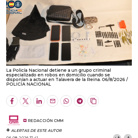
La Policía Nacional detiene a un grupo criminal
especializado en robos en domicilio cuando se
disponían a actuar en Talavera de la Reina. 06/8/2026
POLICÍA NACIONAL
Facebook
Twitter
LinkedIn
Enviar
Whatsapp
Telegram
Copiar
por
URL
Email
del
artículo
REDACCIÓN CMM
ALERTAS DE ESTE AUTOR
06.08.2026 17:41