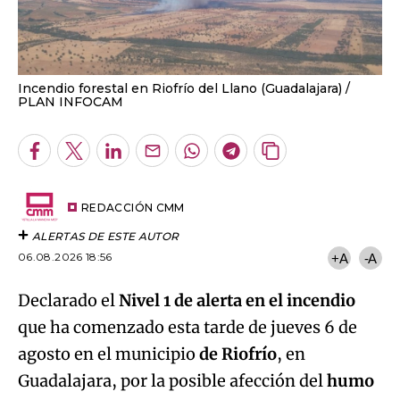
Incendio forestal en Riofrío del Llano (Guadalajara)
PLAN INFOCAM
Facebook
Twitter
LinkedIn
Enviar
Whatsapp
Telegram
Copiar
por
URL
Email
del
artículo
REDACCIÓN CMM
ALERTAS DE ESTE AUTOR
06.08.2026 18:56
+A
-A
Declarado el
Nivel 1 de alerta en el incendio
que ha comenzado esta tarde de jueves 6 de
agosto en el municipio
de Riofrío
, en
Guadalajara, por la posible afección del
humo