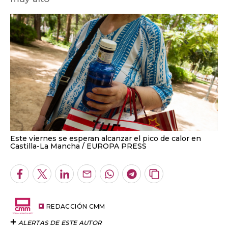
Este viernes se esperan alcanzar el pico de calor en
Castilla-La Mancha
EUROPA PRESS
Facebook
Twitter
LinkedIn
Enviar
Whatsapp
Telegram
Copiar
por
URL
Email
del
artículo
REDACCIÓN CMM
ALERTAS DE ESTE AUTOR