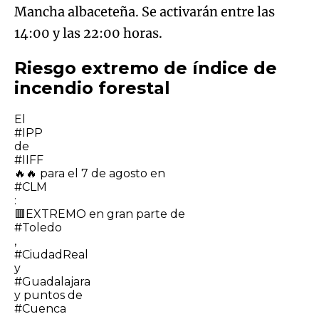
Mancha albaceteña. Se activarán entre las
14:00 y las 22:00 horas.
Riesgo extremo de índice de
incendio forestal
El
#IPP
de
#IIFF
🔥🔥 para el 7 de agosto en
#CLM
:
🟥EXTREMO en gran parte de
#Toledo
,
#CiudadReal
y
#Guadalajara
y puntos de
#Cuenca