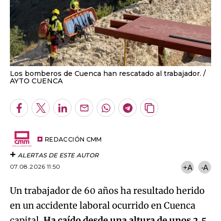
Los bomberos de Cuenca han rescatado al trabajador.
AYTO CUENCA
Facebook
Twitter
LinkedIn
Enviar
Whatsapp
Telegram
Copiar
por
URL
Email
del
artículo
REDACCIÓN CMM
ALERTAS DE ESTE AUTOR
07.08.2026 11:50
+A
-A
Un trabajador de 60 años ha resultado herido
en un accidente laboral ocurrido en Cuenca
capital.
Ha caído desde una altura de unos 2,5