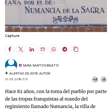
Capture
Facebook
Twitter
LinkedIn
Enviar
Whatsapp
Telegram
Copiar
por
URL
Email
del
artículo
SARA SANTOS BEATO
ALERTAS DE ESTE AUTOR
01.09.2018 11:11
+A
-A
Hace 82 años, con la toma del pueblo por parte
de las tropas franquistas al mando del
regimiento llamado Numancia, la villa de