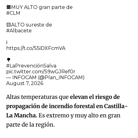
🟧MUY ALTO gran parte de
#CLM
🟨ALTO sureste de
#Albacete
ℹ️
https://t.co/S5iDXFcmVA
🌳
#LaPrevenciónSalva
pic.twitter.com/S9wGJRef0r
— INFOCAM (@Plan_INFOCAM)
August 7, 2026
Altas temperaturas que
elevan el riesgo de
propagación de incendio forestal en Castilla-
La Mancha.
Es extremo y muy alto en gran
parte de la región.