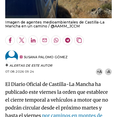
Imagen de agentes medioambientales de Castilla-La
Mancha en un camino
@AAMM_JCCM
Facebook
Twitter
LinkedIn
Enviar
Whatsapp
Telegram
Copiar
por
URL
Email
del
artículo
SUSANA PALOMO GÓMEZ
ALERTAS DE ESTE AUTOR
07.08.2026 09:24
+A
-A
El Diario Oficial de Castilla-La Mancha ha
publicado este viernes la orden que establece
el cierre temporal a vehículos a motor que no
podrán circular desde el próximo martes y
hasta el viernes
por caminos en montes de