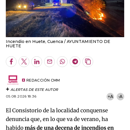
Incendio en Huete, Cuenca
AYUNTAMIENTO DE
HUETE
Facebook
Twitter
LinkedIn
Enviar
Whatsapp
Telegram
Copiar
por
URL
Email
del
artículo
REDACCIÓN CMM
ALERTAS DE ESTE AUTOR
05.08.2026 18:36
+A
-A
El Consistorio de la localidad conquense
denuncia que, en lo que va de verano, ha
habido
más de una decena de incendios en