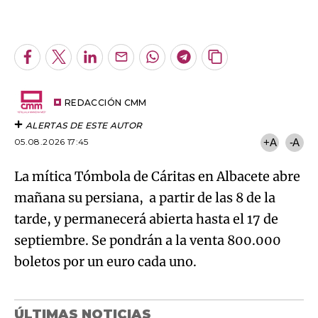
An error occurred, please try again later.
Facebook
Twitter
LinkedIn
Enviar
Whatsapp
Telegram
Copiar
por
URL
Try again
Email
del
artículo
REDACCIÓN CMM
ALERTAS DE ESTE AUTOR
05.08.2026 17:45
+A
-A
La mítica Tómbola de Cáritas en Albacete abre
mañana su persiana, a partir de las 8 de la
tarde, y permanecerá abierta hasta el 17 de
septiembre. Se pondrán a la venta 800.000
boletos por un euro cada uno.
ÚLTIMAS NOTICIAS