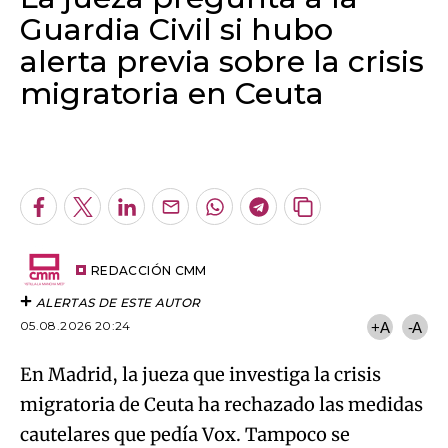
Guardia Civil si hubo
alerta previa sobre la crisis
migratoria en Ceuta
Algo salió mal.
An error occurred, please try again later.
Facebook
Twitter
LinkedIn
Enviar
Whatsapp
Telegram
Copiar
por
URL
Try again
Email
del
artículo
REDACCIÓN CMM
ALERTAS DE ESTE AUTOR
05.08.2026 20:24
+A
-A
En Madrid, la jueza que investiga la crisis
migratoria de Ceuta ha rechazado las medidas
cautelares que pedía Vox. Tampoco se