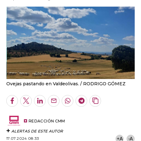
Ovejas pastando en Valdeolivas.
RODRIGO GÓMEZ
Facebook
Twitter
LinkedIn
Enviar
Whatsapp
Telegram
Copiar
por
URL
Email
del
artículo
REDACCIÓN CMM
ALERTAS DE ESTE AUTOR
17.07.2024 08:33
+A
-A