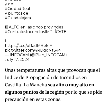
y de
#CiudadReal
y puntos de
#Guadalajara
🟨ALTO en las cinco provincias
#ContralosIncendiosIMPLÍCATE
ℹ️
https://t.co/pRadMBeklF
pic.twitter.com/4RDqgNtS44
— INFOCAM (@Plan_INFOCAM)
July 17, 2024
Unas temperaturas altas que provocan que el
Índice de Propagación de Incendios en
Castilla-La Mancha
sea alto o muy alto en
algunos puntos de la región
por lo que se pide
precaución en estas zonas.