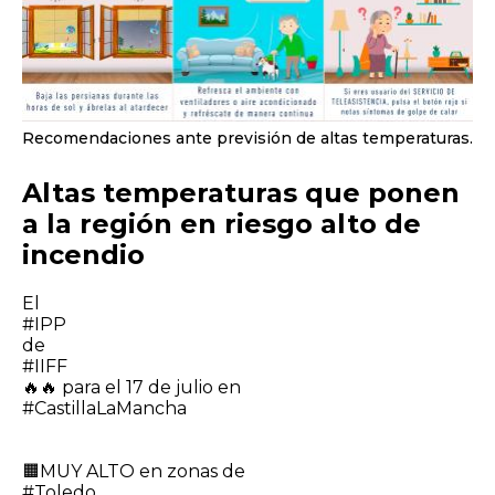
Recomendaciones ante previsión de altas temperaturas.
Altas temperaturas que ponen
a la región en riesgo alto de
incendio
El
#IPP
de
#IIFF
🔥🔥 para el 17 de julio en
#CastillaLaMancha
🟧MUY ALTO en zonas de
#Toledo