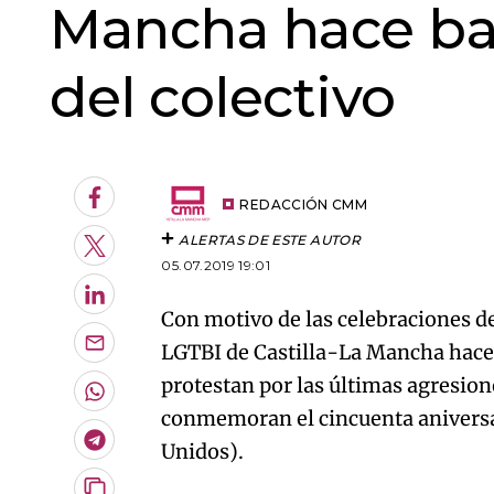
Mancha hace bal
del colectivo
Facebook
REDACCIÓN CMM
ALERTAS DE ESTE AUTOR
Twitter
05.07.2019 19:01
LinkedIn
Con motivo de las celebraciones de
LGTBI de Castilla-La Mancha hacen 
Enviar
por
protestan por las últimas agresio
Email
Whatsapp
conmemoran el cincuenta aniversar
Telegram
Unidos).