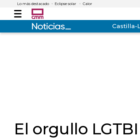
Lo más destacado
Eclipse solar
Calor
Menú
Castilla
El orgullo LGTBI