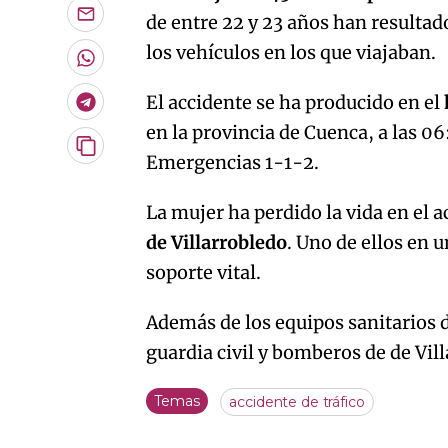
de entre 22 y 23 años han resultad
Enviar
por
los vehículos en los que viajaban.
Email
Whatsapp
El accidente se ha producido en el
Telegram
en la provincia de Cuenca, a las 0
Copiar
Emergencias 1-1-2.
URL
del
artículo
La mujer ha perdido la vida en el 
de Villarrobledo
. Uno de ellos en 
soporte vital.
Además de los equipos sanitarios 
guardia civil y bomberos de de Vil
Temas
accidente de tráfico