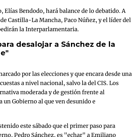
, Elías Bendodo, hará balance de lo debatido. A
 de Castilla-La Mancha, Paco Núñez, y el líder del
pedirán la Interparlamentaria.
para desalojar a Sánchez de la
ge"
Algo salió mal.
curred, please try again later.
marcado por las elecciones y que encara desde una
cuestas a nivel nacional, salvo la del CIS. Los
rnativa moderada y de gestión frente al
Try again
 a un Gobierno al que ven desunido e
stenido este sábado que el primer paso para
ierno, Pedro Sánchez, es "echar" a Emiliano