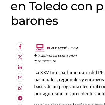
en Toledo con p
barones
An error oc
Facebook
REDACCIÓN CMM
ALERTAS DE ESTE AUTOR
Twitter
17.09.2022 11:57
LinkedIn
La XXV Interparlamentaria del PP 
nacionales, regionales y europeos 
Enviar
por
bases de un programa electoral co
Email
Whatsapp
protagonismo los presidentes aut
Telegram