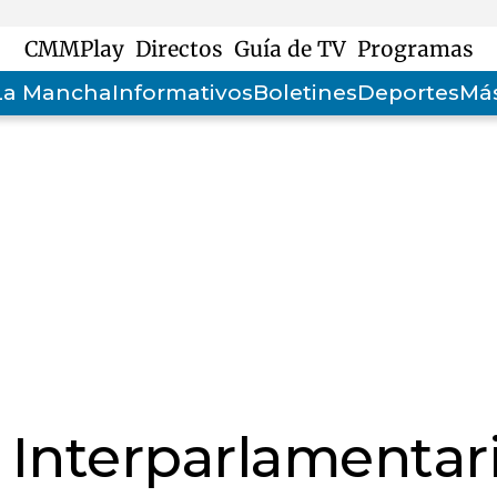
CMMPlay
Directos
Guía de TV
Programas
-La Mancha
Informativos
Boletines
Deportes
Más
u Interparlamentar