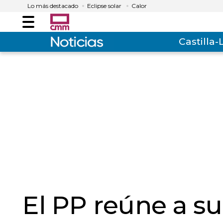
Lo más destacado
Eclipse solar
Calor
Menú
Castilla
El PP reúne a s