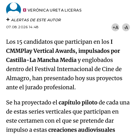
Email
del
artículo
VERÓNICA URETA LICERAS
ALERTAS DE ESTE AUTOR
07.08.2026 14:48
+A
-A
Los 15 candidatos que participan en los
I
CMMPlay Vertical Awards, impulsados por
Castilla-La Mancha Media
y englobados
dentro del Festival Internacional de Cine de
Almagro, han presentado hoy sus proyectos
ante el jurado profesional.
Se ha proyectado el
capítulo piloto
de cada una
de estas series verticales que participan en
este certamen con el que se pretende dar
impulso a estas
creaciones audiovisuales