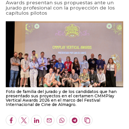
Awards presentan sus propuestas ante un
jurado profesional con la proyección de los
capítulos pilotos
Foto de familia del jurado y de los candidatos que han
presentado sus proyectos en el certamen CMMPlay
Vertical Awards 2026 en el marco del Festival
Internacional de Cine de Almagro.
Facebook
Twitter
LinkedIn
Enviar
Whatsapp
Telegram
Copiar
por
URL