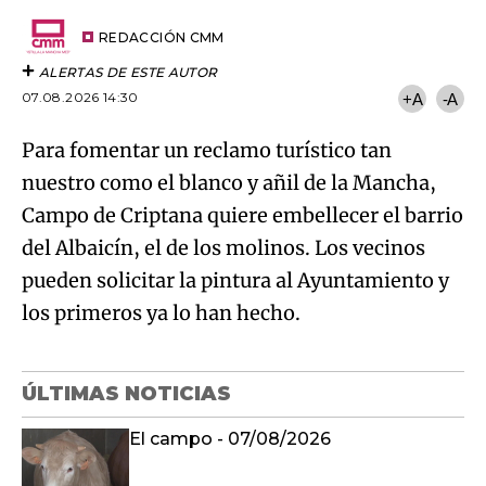
Try again
Email
del
artículo
REDACCIÓN CMM
ALERTAS DE ESTE AUTOR
07.08.2026 14:30
+A
-A
Para fomentar un reclamo turístico tan
nuestro como el blanco y añil de la Mancha,
Campo de Criptana quiere embellecer el barrio
del Albaicín, el de los molinos. Los vecinos
pueden solicitar la pintura al Ayuntamiento y
los primeros ya lo han hecho.
ÚLTIMAS NOTICIAS
El campo - 07/08/2026