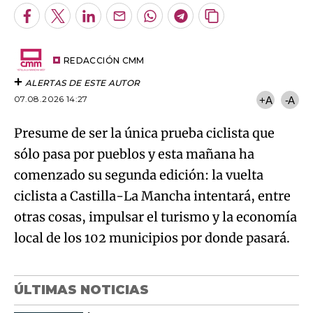
Facebook
Twitter
LinkedIn
Enviar
Whatsapp
Telegram
Copiar
por
URL
Try again
Email
del
artículo
REDACCIÓN CMM
ALERTAS DE ESTE AUTOR
07.08.2026 14:27
+A
-A
Presume de ser la única prueba ciclista que
sólo pasa por pueblos y esta mañana ha
comenzado su segunda edición: la vuelta
ciclista a Castilla-La Mancha intentará, entre
otras cosas, impulsar el turismo y la economía
local de los 102 municipios por donde pasará.
ÚLTIMAS NOTICIAS