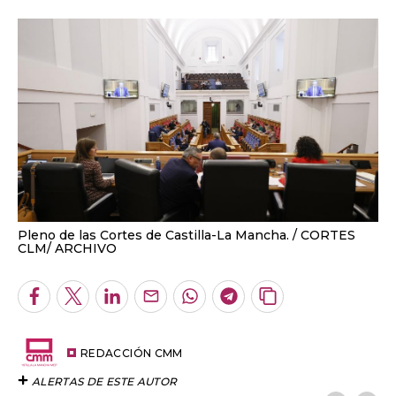
Pleno de las Cortes de Castilla-La Mancha.
CORTES
CLM/ ARCHIVO
Facebook
Twitter
LinkedIn
Enviar
Whatsapp
Telegram
Copiar
por
URL
Email
del
artículo
REDACCIÓN CMM
ALERTAS DE ESTE AUTOR