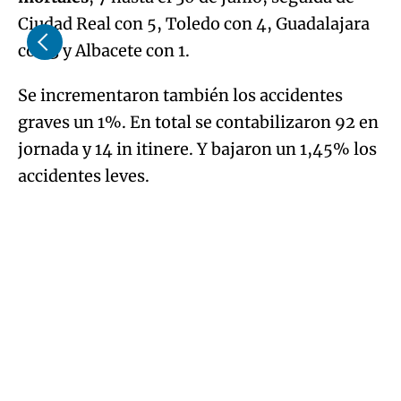
mortales
, 7 hasta el 30 de junio; seguida de
Ciudad Real con 5, Toledo con 4, Guadalajara
con 3 y Albacete con 1.
Se incrementaron también los accidentes
graves un 1%. En total se contabilizaron 92 en
jornada y 14 in itinere. Y bajaron un 1,45% los
accidentes leves.
Por provincias y sectores
En total se registraron 11.961 accidentes
laborales con baja en jornada y 1.076 in
itinere, 116 menos que en el mismo periodo
del año anterior. En Toledo se registraron
4.270 accidentes, 2.305 en Ciudad Real, 2.165