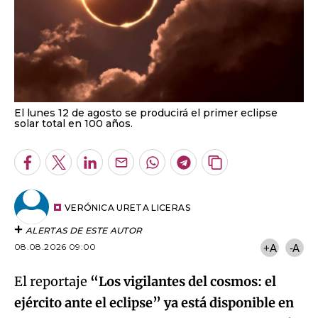
El lunes 12 de agosto se producirá el primer eclipse
solar total en 100 años.
Facebook
Twitter
LinkedIn
Enviar
Whatsapp
Telegram
Copiar
por
URL
Email
del
artículo
VERÓNICA URETA LICERAS
ALERTAS DE ESTE AUTOR
08.08.2026 09:00
+A
-A
El reportaje
“Los vigilantes del cosmos: el
ejército ante el eclipse” ya está disponible en