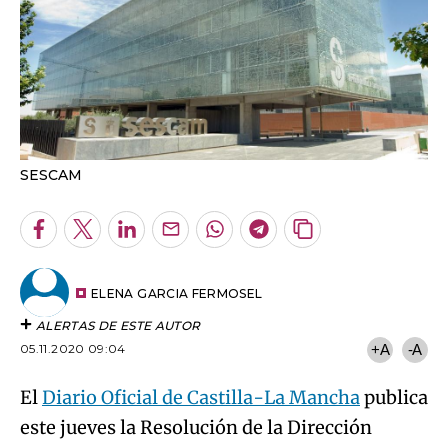
SESCAM
Facebook
Twitter
LinkedIn
Enviar
Whatsapp
Telegram
Copiar
por
URL
Email
del
artículo
ELENA GARCIA FERMOSEL
ALERTAS DE ESTE AUTOR
05.11.2020 09:04
+A
-A
El
Diario Oficial de Castilla-La Mancha
publica
este jueves la Resolución de la Dirección