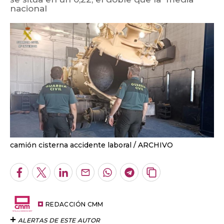
nacional
camión cisterna accidente laboral
ARCHIVO
Facebook
Twitter
LinkedIn
Enviar
Whatsapp
Telegram
Copiar
por
URL
Email
del
artículo
REDACCIÓN CMM
ALERTAS DE ESTE AUTOR