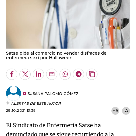
Satse pide al comercio no vender disfraces de
enfermera sexi por Halloween
Facebook
Twitter
LinkedIn
Enviar
Whatsapp
Telegram
Copiar
por
URL
Email
del
artículo
SUSANA PALOMO GÓMEZ
ALERTAS DE ESTE AUTOR
28.10.2021 13:39
+A
-A
El Sindicato de Enfermería Satse ha
denunciado que se sigue recurriendo a la