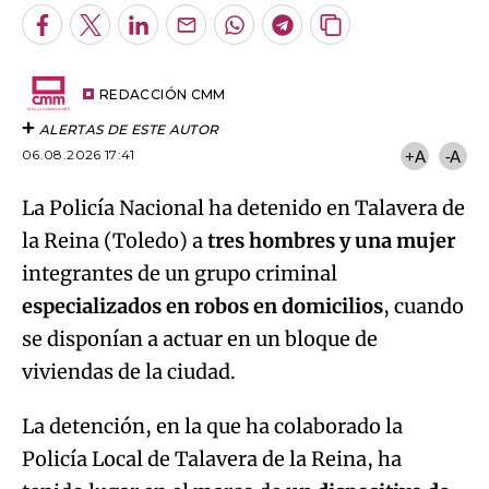
Facebook
Twitter
LinkedIn
Enviar
Whatsapp
Telegram
Copiar
por
URL
Email
del
artículo
REDACCIÓN CMM
ALERTAS DE ESTE AUTOR
06.08.2026 17:41
+A
-A
La Policía Nacional ha detenido en Talavera de
la Reina (Toledo) a
tres hombres y una mujer
integrantes de un grupo criminal
especializados en robos en domicilios
, cuando
se disponían a actuar en un bloque de
viviendas de la ciudad.
La detención, en la que ha colaborado la
Policía Local de Talavera de la Reina, ha