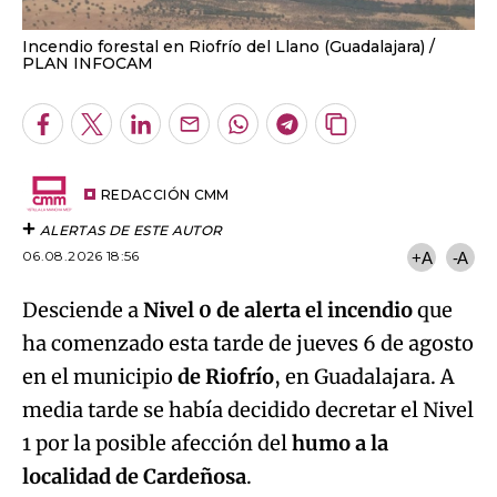
Incendio forestal en Riofrío del Llano (Guadalajara)
PLAN INFOCAM
Facebook
Twitter
LinkedIn
Enviar
Whatsapp
Telegram
Copiar
por
URL
Email
del
artículo
REDACCIÓN CMM
ALERTAS DE ESTE AUTOR
06.08.2026 18:56
+A
-A
Desciende a
Nivel 0 de alerta el incendio
que
ha comenzado esta tarde de jueves 6 de agosto
en el municipio
de Riofrío
, en Guadalajara. A
media tarde se había decidido decretar el Nivel
1 por la posible afección del
humo a la
localidad de Cardeñosa
.