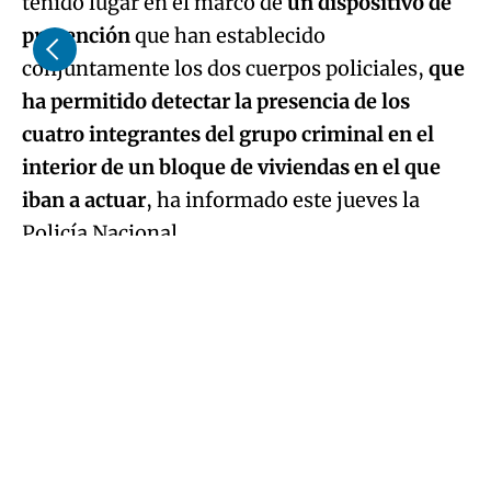
tenido lugar en el marco de
un dispositivo de
prevención
que han establecido
conjuntamente los dos cuerpos policiales,
que
ha permitido detectar la presencia de los
cuatro integrantes del grupo criminal en el
interior de un bloque de viviendas en el que
iban a actuar
, ha informado este jueves la
Policía Nacional.
Asimismo, ha indicado que los miembros del
grupo actuaban de forma coordinada y en
diferentes fases.
Primero comprobaban qué viviendas estaban
vacías llamando a los timbres y marcaban
como objetivo aquellas que tenían las