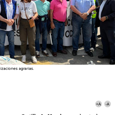
izaciones agrarias.
+A
-A