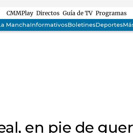
CMMPlay
Directos
Guía de TV
Programas
-La Mancha
Informativos
Boletines
Deportes
Más
eal, en pie de guer