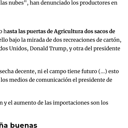
r las nubes", han denunciado los productores en
Algo salió mal.
curred, please try again later.
o h
asta las puertas de Agricultura dos sacos de
llo bajo la mirada de dos recreaciones de cartón,
ados Unidos, Donald Trump, y otra del presidente
Try again
cha decente, ni el campo tiene futuro (...) esto
a los medios de comunicación el presidente de
ión y el aumento de las importaciones son los
aña buenas