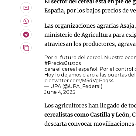
El sector del cereal está en pie de
España, por los bajos precios de v
Enviar
por
Email
Whatsapp
Las organizaciones agrarias Asaja
ministerio de Agricultura para exig
Telegram
atraviesan los productores, agrava
Copiar
URL
Por el futuro del cereal. Nuestra eco
del
#PreciosJustos
artículo
para el cereal español. Por el control 
Hoy lo dejamos claro a las puertas del
pic.twitter.com/M5dVgBaqs4
— UPA (@UPA_Federal)
June 4, 2025
Los agricultores han llegado de to
cerealistas como Castilla y León,
descarta convocar movilizaciones 