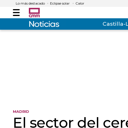
Lo más destacado
Eclipse solar
Calor
Menú
Castilla
MADRID
El sector del cer