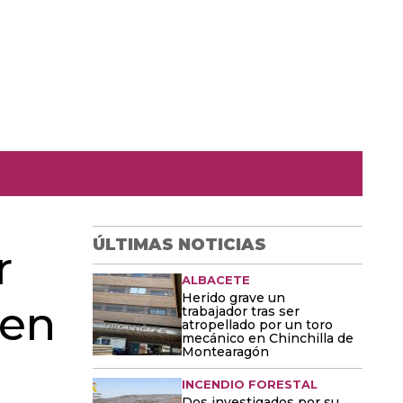
ÚLTIMAS NOTICIAS
r
ALBACETE
Herido grave un
 en
trabajador tras ser
atropellado por un toro
mecánico en Chinchilla de
Montearagón
INCENDIO FORESTAL
Dos investigados por su