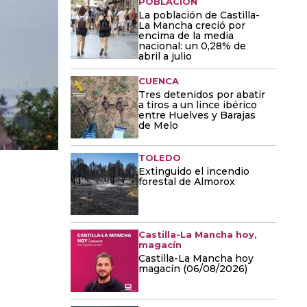
POBLACIÓN
La población de Castilla-
La Mancha creció por
encima de la media
nacional: un 0,28% de
abril a julio
CUENCA
Tres detenidos por abatir
a tiros a un lince ibérico
entre Huelves y Barajas
de Melo
TOLEDO
Extinguido el incendio
forestal de Almorox
Castilla-La Mancha hoy,
magacín
Castilla-La Mancha hoy
magacín (06/08/2026)