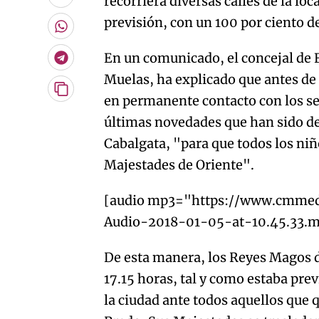
recorriera diversas calles de la loca
Enviar
por
previsión, con un 100 por ciento de
Email
Whatsapp
En un comunicado, el concejal de F
Telegram
Muelas, ha explicado que antes de 
Copiar
en permanente contacto con los se
URL
últimas novedades que han sido det
del
artículo
Cabalgata, "para que todos los niñ
Majestades de Oriente".
[audio mp3="https://www.cmmed
Audio-2018-01-05-at-10.45.33.m
De esta manera, los Reyes Magos de
17.15 horas, tal y como estaba prev
la ciudad ante todos aquellos que 