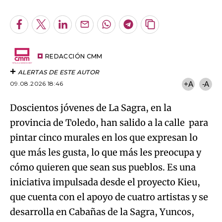
Facebook
Twitter
LinkedIn
Enviar
Whatsapp
Telegram
Copiar
por
URL
Email
del
artículo
REDACCIÓN CMM
ALERTAS DE ESTE AUTOR
09.08.2026 18:46
+A
-A
Doscientos jóvenes de La Sagra, en la
provincia de Toledo, han salido a la calle para
pintar cinco murales en los que expresan lo
que más les gusta, lo que más les preocupa y
cómo quieren que sean sus pueblos. Es una
iniciativa impulsada desde el proyecto Kieu,
que cuenta con el apoyo de cuatro artistas y se
desarrolla en Cabañas de la Sagra, Yuncos,