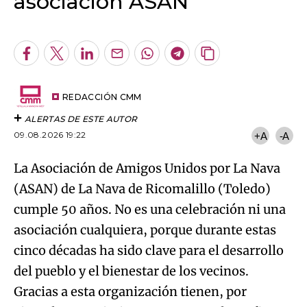
asociación ASAN
An error occurred, please try again later.
Facebook
Twitter
LinkedIn
Enviar
Whatsapp
Telegram
Copiar
por
URL
Try again
Email
del
artículo
REDACCIÓN CMM
ALERTAS DE ESTE AUTOR
09.08.2026 19:22
+A
-A
La Asociación de Amigos Unidos por La Nava
(ASAN) de La Nava de Ricomalillo (Toledo)
cumple 50 años. No es una celebración ni una
asociación cualquiera, porque durante estas
cinco décadas ha sido clave para el desarrollo
del pueblo y el bienestar de los vecinos.
Gracias a esta organización tienen, por