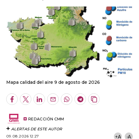
Mapa calidad del aire 9 de agosto de 2026
Facebook
Twitter
LinkedIn
Enviar
Whatsapp
Telegram
Copiar
por
URL
Email
del
artículo
REDACCIÓN CMM
ALERTAS DE ESTE AUTOR
09.08.2026 12:27
+A
-A