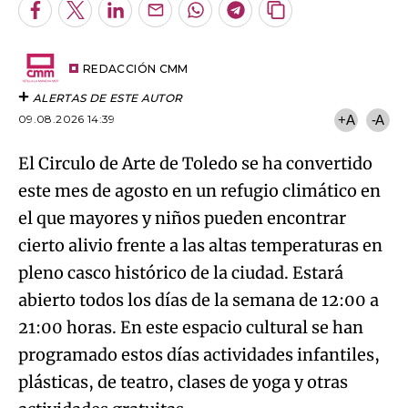
Facebook
Twitter
LinkedIn
Enviar
Whatsapp
Telegram
Copiar
por
URL
Try again
Email
del
artículo
REDACCIÓN CMM
ALERTAS DE ESTE AUTOR
09.08.2026 14:39
+A
-A
El Circulo de Arte de Toledo se ha convertido
este mes de agosto en un refugio climático en
el que mayores y niños pueden encontrar
cierto alivio frente a las altas temperaturas en
pleno casco histórico de la ciudad. Estará
abierto todos los días de la semana de 12:00 a
21:00 horas. En este espacio cultural se han
programado estos días actividades infantiles,
plásticas, de teatro, clases de yoga y otras