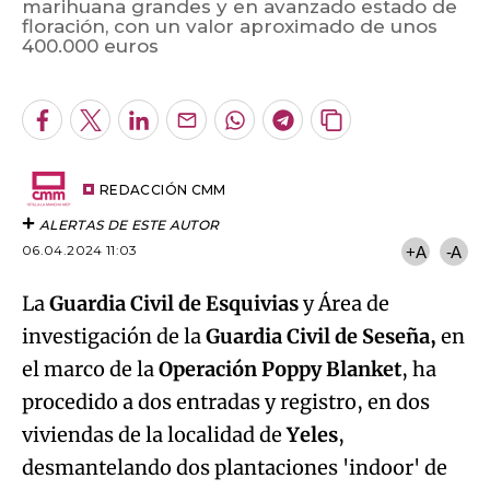
marihuana grandes y en avanzado estado de
floración, con un valor aproximado de unos
Algo salió mal.
400.000 euros
An error occurred, please try again later.
Facebook
Twitter
LinkedIn
Enviar
Whatsapp
Telegram
Copiar
por
URL
Try again
Email
del
artículo
REDACCIÓN CMM
ALERTAS DE ESTE AUTOR
06.04.2024 11:03
+A
-A
La
Guardia Civil de Esquivias
y Área de
investigación de la
Guardia Civil de Seseña,
en
el marco de la
Operación Poppy Blanket
, ha
procedido a dos entradas y registro, en dos
viviendas de la localidad de
Yeles
,
desmantelando dos plantaciones 'indoor' de