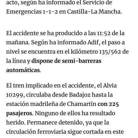
acto, según ha informado el Servicio de
Algo salió mal.
Emergencias 1-1-2 en Castilla-La Mancha.
An error occurred, please try again later.
El accidente se ha producido a las 11:52 de la
mañana. Según ha informado Adif, el paso a
Try again
nivel se encuentra en el kilómetro 135/562 de
la línea y
dispone de semi-barreras
automáticas
.
El tren implicado en el accidente, el Alvia
10299, circulaba desde Badajoz hasta la
estación madrileña de Chamartín
con 225
pasajeros
. Ninguno de ellos ha resultado
herido. Permanece detenido, ya que la
circulación ferroviaria sigue cortada en este