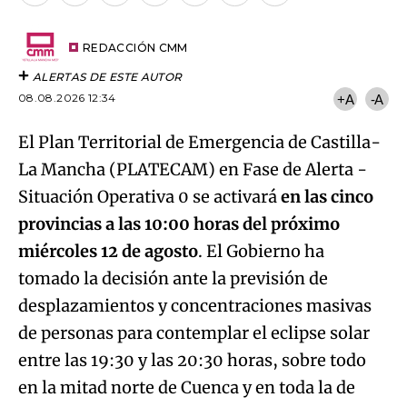
por
URL
Email
del
artículo
REDACCIÓN CMM
ALERTAS DE ESTE AUTOR
08.08.2026 12:34
+A
-A
El Plan
Territorial de Emergencia de Castilla-
La Mancha (PLATECAM) en Fase de Alerta -
Situación Operativa 0 se activará
en las cinco
provincias a las 10:00 horas del próximo
miércoles 12 de agosto
. El Gobierno ha
tomado la decisión ante la previsión de
desplazamientos y concentraciones masivas
de personas para contemplar el eclipse solar
entre las 19:30 y las 20:30 horas, sobre todo
en la mitad norte de Cuenca y en toda la de