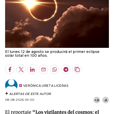
El lunes 12 de agosto se producirá el primer eclipse
solar total en 100 años.
Facebook
Twitter
LinkedIn
Enviar
Whatsapp
Telegram
Copiar
por
URL
Email
del
artículo
VERÓNICA URETA LICERAS
ALERTAS DE ESTE AUTOR
08.08.2026 09:00
+A
-A
El reportaje
“Los vigilantes del cosmos: el