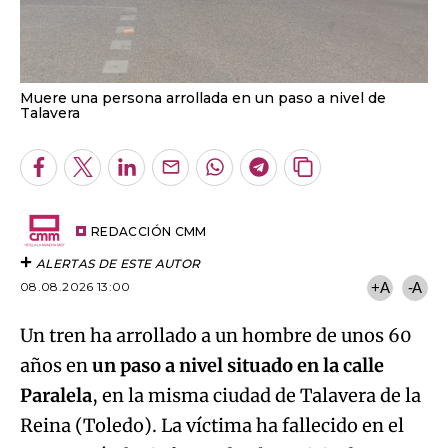
Muere una persona arrollada en un paso a nivel de
Talavera
Facebook
Twitter
LinkedIn
Enviar
Whatsapp
Telegram
Copiar
por
URL
Email
del
artículo
REDACCIÓN CMM
ALERTAS DE ESTE AUTOR
08.08.2026 13:00
+A
-A
Un tren ha arrollado a un hombre de unos 60
años en
un paso a nivel situado en la calle
Paralela
, en la misma ciudad de Talavera de la
Reina (Toledo). La víctima ha fallecido en el