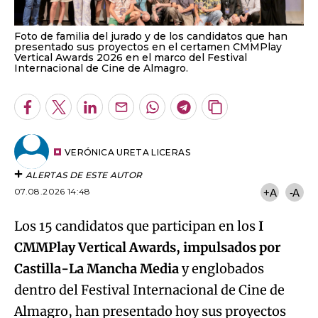
Foto de familia del jurado y de los candidatos que han
presentado sus proyectos en el certamen CMMPlay
Vertical Awards 2026 en el marco del Festival
Internacional de Cine de Almagro.
Facebook
Twitter
LinkedIn
Enviar
Whatsapp
Telegram
Copiar
por
URL
Email
del
artículo
VERÓNICA URETA LICERAS
ALERTAS DE ESTE AUTOR
07.08.2026 14:48
+A
-A
Los 15 candidatos que participan en los
I
CMMPlay Vertical Awards, impulsados por
Castilla-La Mancha Media
y englobados
dentro del Festival Internacional de Cine de
Almagro, han presentado hoy sus proyectos