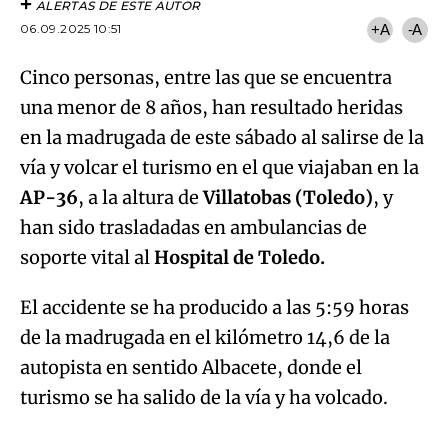
ALERTAS DE ESTE AUTOR
06.09.2025 10:51
+A
-A
Cinco personas, entre las que se encuentra
una menor de 8 años, han resultado heridas
en la madrugada de este sábado al salirse de la
vía y volcar el turismo en el que viajaban en la
AP-36
, a la altura de
Villatobas (Toledo)
, y
han sido trasladadas en ambulancias de
soporte vital al
Hospital de Toledo.
El accidente se ha producido a las 5:59 horas
de la madrugada en el kilómetro 14,6 de la
autopista en sentido Albacete, donde el
Algo salió mal.
turismo se ha salido de la vía y ha volcado.
An error occurred, please try again later.