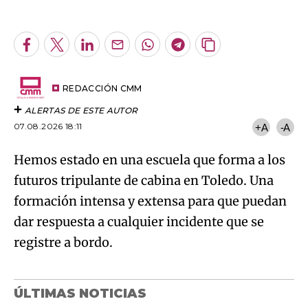
An error occurred, please try again later.
Facebook
Twitter
LinkedIn
Enviar
Whatsapp
Telegram
Copiar
por
URL
Try again
Email
del
artículo
REDACCIÓN CMM
ALERTAS DE ESTE AUTOR
07.08.2026 18:11
+A
-A
Hemos estado en una escuela que forma a los
futuros tripulante de cabina en Toledo. Una
formación intensa y extensa para que puedan
dar respuesta a cualquier incidente que se
registre a bordo.
ÚLTIMAS NOTICIAS