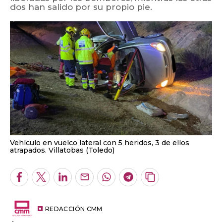
dos han salido por su propio pie.
Vehículo en vuelco lateral con 5 heridos, 3 de ellos
atrapados. Villatobas (Toledo)
Facebook
Twitter
LinkedIn
Enviar
Whatsapp
Telegram
Copiar
por
URL
Email
del
artículo
REDACCIÓN CMM