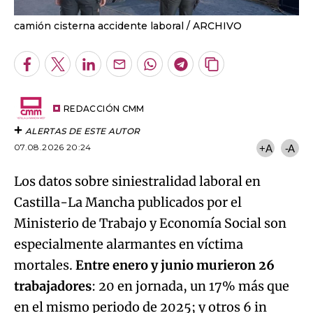
camión cisterna accidente laboral
ARCHIVO
Facebook
Twitter
LinkedIn
Enviar
Whatsapp
Telegram
Copiar
por
URL
Email
del
artículo
REDACCIÓN CMM
ALERTAS DE ESTE AUTOR
07.08.2026 20:24
+A
-A
Los datos sobre siniestralidad laboral en
Castilla-La Mancha publicados por el
Ministerio de Trabajo y Economía Social son
especialmente alarmantes en víctima
mortales.
Entre enero y junio murieron 26
trabajadores
: 20 en jornada, un 17% más que
en el mismo periodo de 2025; y otros 6 in