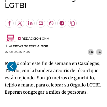
LGTBI
Algo salió mal.
An error occurred, please try again later.
Facebook
Twitter
LinkedIn
Enviar
Whatsapp
Telegram
Copiar
por
URL
Try again
Email
del
artículo
REDACCIÓN CMM
ALERTAS DE ESTE AUTOR
07.08.2026 14:36
+A
-A
Mucho color este fin de semana en Cazalegas,
Toledo, con la bandera arcoiris de récord que
están tejiendo. Son 30 metros de ganchillo,
tejido a mano, para celebrar su Orgullo LGTBI.
Esperan congregar a miles de personas.