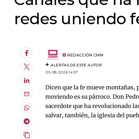
redes uniendo 
An error oc
Facebook
REDACCIÓN CMM
ALERTAS DE ESTE AUTOR
Twitter
05.08.2026 14:57
LinkedIn
Dicen que la fe mueve montañas, p
moviendo es su párroco. Don Ped
Enviar
por
sacerdote que ha revolucionado la
Email
Whatsapp
salvar, también, la iglesia del pueb
Telegram
Copiar