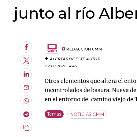
junto al río Alb
An error oc
Facebook
REDACCIÓN CMM
ALERTAS DE ESTE AUTOR
Twitter
02.07.2026 14:45
LinkedIn
Otros elementos que altera el entor
incontrolados de basura. Nueva de
Enviar
por
en el entorno del camino viejo de 
Email
Whatsapp
Temas
NOTICIAS CMM
Telegram
Copiar
URL