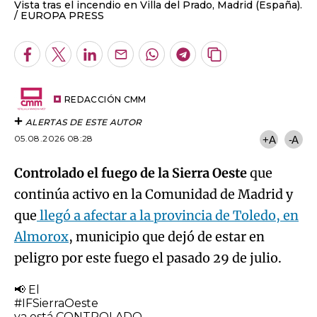
Vista tras el incendio en Villa del Prado, Madrid (España).
EUROPA PRESS
Facebook
Twitter
LinkedIn
Enviar
Whatsapp
Telegram
Copiar
por
URL
Email
del
artículo
REDACCIÓN CMM
ALERTAS DE ESTE AUTOR
05.08.2026 08:28
+A
-A
Controlado el fuego de la Sierra Oeste
que
continúa activo en la Comunidad de Madrid y
que
llegó a afectar a la provincia de Toledo, en
Almorox
, municipio que dejó de estar en
peligro por este fuego el pasado 29 de julio.
📢 El
#IFSierraOeste
ya está CONTROLADO.