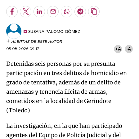
Facebook
Twitter
LinkedIn
Enviar
Whatsapp
Telegram
Copiar
por
URL
Try again
Email
del
artículo
SUSANA PALOMO GÓMEZ
ALERTAS DE ESTE AUTOR
05.08.2026 09:17
+A
-A
Detenidas seis personas por su presunta
participación en tres delitos de homicidio en
grado de tentativa, además de un delito de
amenazas y tenencia ilícita de armas,
cometidos en la localidad de Gerindote
(Toledo).
La investigación, en la que han participado
agentes del Equipo de Policía Judicial y del