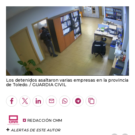
Los detenidos asaltaron varias empresas en la provincia
de Toledo.
GUARDIA CIVIL
Facebook
Twitter
LinkedIn
Enviar
Whatsapp
Telegram
Copiar
por
URL
Email
del
artículo
REDACCIÓN CMM
ALERTAS DE ESTE AUTOR