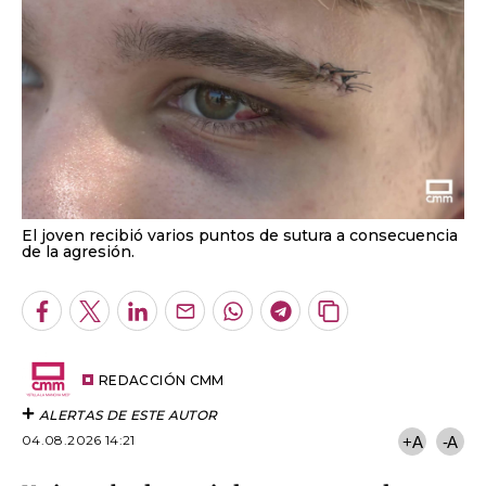
El joven recibió varios puntos de sutura a consecuencia
de la agresión.
Facebook
Twitter
LinkedIn
Enviar
Whatsapp
Telegram
Copiar
por
URL
Email
del
artículo
REDACCIÓN CMM
ALERTAS DE ESTE AUTOR
04.08.2026 14:21
+A
-A