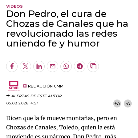
VIDEOS
Don Pedro, el cura de
Chozas de Canales que ha
revolucionado las redes
uniendo fe y humor
Algo salió mal.
An error occurred, please try again later.
Facebook
Twitter
LinkedIn
Enviar
Whatsapp
Telegram
Copiar
por
URL
Try again
Email
del
artículo
REDACCIÓN CMM
ALERTAS DE ESTE AUTOR
05.08.2026 14:57
+A
-A
Dicen que la fe mueve montañas, pero en
Chozas de Canales, Toledo, quien la está
moviendo es su párroco. Don Pedro, más