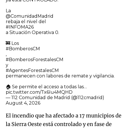
La
@ComunidadMadrid
rebaja el nivel del
#INFOMA26
a Situación Operativa 0.
🚒 Los
#BomberosCM
,
#BomberosForestalesCM
y
#AgentesForestalesCM
permanecen con labores de remate y vigilancia.
🏠 Se permite el acceso a todas las…
pic.twitter.com/Tx6Iu4MQHD
— 112 Comunidad de Madrid (@112cmadrid)
August 4, 2026
El incendio que ha afectado a 17 municipios de
la Sierra Oeste está controlado y en fase de